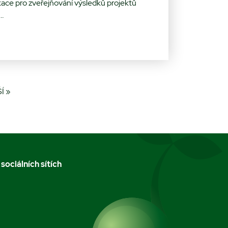
ikace pro zveřejňování výsledků projektů
…
Í »
 sociálních sítích
m