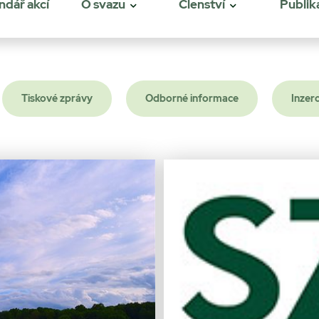
ndář akcí
O svazu
Členství
Publik
Tiskové zprávy
Odborné informace
Inzer