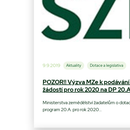
9.9.2019
Aktuality
Dotace a legislativa
POZOR!! Výzva MZe k podáván
žádostí pro rok 2020 na DP 20.A
Ministerstva zemědělství žadatelům o dotac
program 20.A. pro rok 2020…