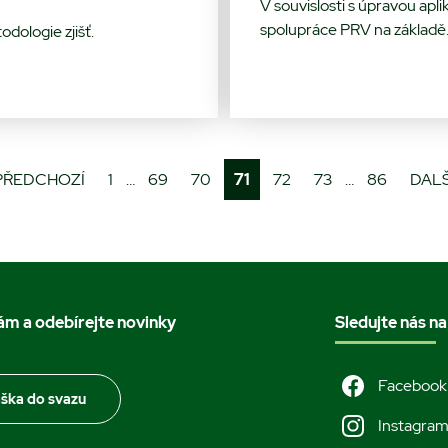
V souvislosti s úpravou apl
spolupráce PRV na základě
odologie zjišť.
PŘEDCHOZÍ
1
…
69
70
71
72
73
…
86
DALŠ
nám a odebírejte novinky
Sledujte nás na
Facebook
áška do svazu
Instagra