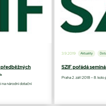
3.9.2019
Aktuality
Dota
í předběžných
SZIF pořádá seminá
.
Praha 2. září 2018 – 8. kol
i na národní dotační