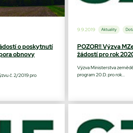
9.9.2019
Aktuality
Dota
ádostí o poskytnutí
POZOR!! Výzva MZe
pora obnovy
žádostí pro rok 202
Výzva Ministerstva zeměděl
program 20.D. pro rok…
ýzvu č. 2/2019 pro