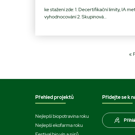
ke stažení zde: 1. Decertifikační limity, IA met
vyhodnocování 2. Skupinová…
« 
Přehled projektů
Přidejte se k 
Nejlepší biopotravina roku
Přihl
Nejlepší ekofarma roku
Festival bio vín a sýrů