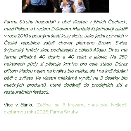
Farma Struhy hospodaří v obci Vlastec v jižních Čechách,
mezi Pískem a hradem Zvíkovem. Manželé Kojetínovi ji založili
v roce 2010 s pouhými šesti kusy skotu. Jako jedni z prvních v
České republice začali chovat plemeno Brown Swiss,
švýcarský hnědý skot, pocházející z oblasti Allgäu. Dnes má
farma přibližně 40 dojnic a 40 telat a jalovic. Na 250
hektarech půdy si pěstuje krmivo pro celé stádo. Důraz
přitom kladou nejen na kvalitu bio mléka, ale i na individuální
péči o zvířata. Ve vlastní mlékárně vyrábí na 3 desítky bio
mléčných produktů, které dodávají do prodejních sítí a
restauračních řetězců.
Více v článku:
Začínali se 6 kravami, dnes jsou Nejlepší
ekofarmou roku 2026: Farma Struhy