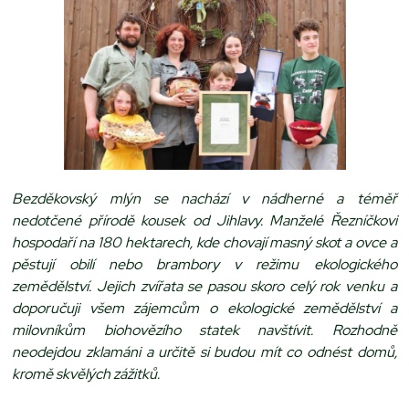
Bezděkovský mlýn se nachází v nádherné a téměř
nedotčené přírodě kousek od Jihlavy. Manželé Řezníčkovi
hospodaří na 180 hektarech, kde chovají masný skot a ovce a
pěstují obilí nebo brambory v režimu ekologického
zemědělství. Jejich zvířata se pasou skoro celý rok venku a
doporučuji všem zájemcům o ekologické zemědělství a
milovníkům biohovězího statek navštívit. Rozhodně
neodejdou zklamáni a určitě si budou mít co odnést domů,
kromě skvělých zážitků.