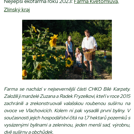
Nejlepší ekofarma roku 2023:
Farma Květomluva,
Zlínský kraj
Farma se nachází v nejsevernější části CHKO Bílé Karpaty.
Založili ji manželé Zuzana a Radek Fryzelkovi, kteří v roce 2015
zachránili a zrekonstruovali valašskou roubenou sušírnu na
ovoce ve Vlachovicích. Kolem ní pak vysadili první byliny. V
současnosti jejich hospodářství čítá na 1,7 hektarů pozemků s
vysázenými bylinami a zeleninou, jeden menší sad, výrobnu,
dvě sušírny a obchůdek.