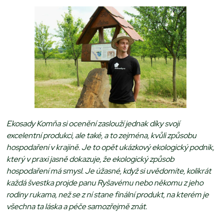
Ekosady Komňa si ocenění zaslouží jednak díky svojí
excelentní produkci, ale také, a to zejména, kvůli způsobu
hospodaření v krajině. Je to opět ukázkový ekologický podnik,
který v praxi jasně dokazuje, že ekologický způsob
hospodaření má smysl. Je úžasné, když si uvědomíte, kolikrát
každá švestka projde panu Ryšavému nebo někomu z jeho
rodiny rukama, než se z ní stane finální produkt, na kterém je
všechna ta láska a péče samozřejmě znát.