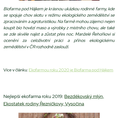
Biofarma pod Hájkem je krásnou ukázkou rodinné farmy, kde
se spojuje chov skotu v režimu ekologického zemědělství se
zpracováním a agroturistikou. Na farmě mohou zájemci nejen
koupit bio hovězí maso a výrobky z místního chovu, ale také
se zde skvěle najíst a zůstat přes noc. Manželé Řehořkovi si
ocenění za celoživotní práci a přínos ekologickému
zemědělství v ČR rozhodně zaslouží.
Více v článku:
Ekofarmou roku 2020 je Biofarma pod Hájkem
Nejlepší ekofarma roku 2019:
Bezděkovský mlýn,
Ekostatek rodiny Řezníčkovy, Vysočina