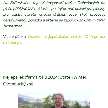
Na Střítežském fojtství hospodaří rodina Dobešových na
ploše přibližně 125 hektarů – pěstují krmné obiloviny a pícniny
pro vlastní zvířata, chovají drůbež, ovce, skot, provozují
certifikovanou porážku a aktivně se zapojují i do komunitního
života obce.
Více v článku:
Ocenění Nejlepší ekofarma roku 2025 putuje
na Valašsko
Nejlepší ekofarma roku 2024:
Statek Winter,
Olomoucký kraj