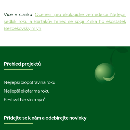
Více v článku:
Ocenění pro ekologické zemědělce Nejlepší
sedlák roku a Bartákův hrnec se spojí. Získá ho ekostatek
Bezděkovský mlýn
Přehled projektů
Nejlepší biopotravina roku
Nejlepší ekofarma roku
Festival bio vín a sýrů
Přidejte se k nám a odebírejte novinky