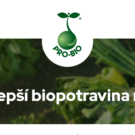
Prohledat PRO-BIO
epší biopotravina