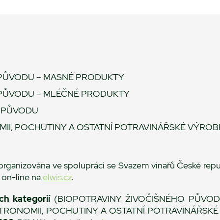
 PŮVODU – MASNÉ PRODUKTY
 PŮVODU – MLÉČNÉ PRODUKTY
O PŮVODU
I, POCHUTINY A OSTATNÍ POTRAVINÁŘSKÉ VÝROB
organizována ve spolupráci se Svazem vinařů České republ
on-line na
elwis.cz
.
ch kategorií
(BIOPOTRAVINY ŽIVOČIŠNÉHO PŮVOD
RONOMII, POCHUTINY A OSTATNÍ POTRAVINÁŘSKÉ