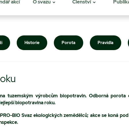
ndář akcí
O svazu
Členství
Publik
ži
Historie
Porota
Pravidla
roku
ena tuzemským výrobcům biopotravin. Odborná porota oc
Nejlepší biopotravina roku.
e PRO-BIO Svaz ekologických zemědělců; akce se koná pod
inspekce.