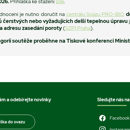
026.
Přihláška ke stažení
zde
.
dnocení je nutno doručit na
centrálu Svazu PRO-BIO
d
 čerstvých nebo vyžadujících delší tepelnou úpravu
 na adresu zasedání poroty
(
SZPI Praha
).
egorií soutěže proběhne na Tiskové konferenci Minis
nám a odebírejte novinky
Sledujte nás na
Facebook
áška do svazu
Instagra