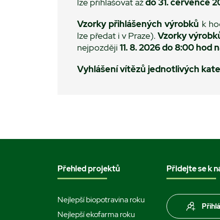
lze přihlašovat až
do 31. července 2
Vzorky přihlášených výrobků
k ho
lze předat i v Praze).
Vzorky výrobků
nejpozději
11. 8. 2026 do 8:00 hod
Vyhlášení vítězů jednotlivých kat
Přehled projektů
Přidejte se k 
Nejlepší biopotravina roku
Přihl
Nejlepší ekofarma roku