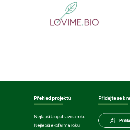
Přehled projektů
Přidejte se k 
Nejlepší biopotravina roku
Přihl
Nejlepší ekofarma roku