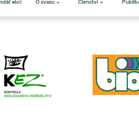
ndář akcí
O svazu
Členství
Publik