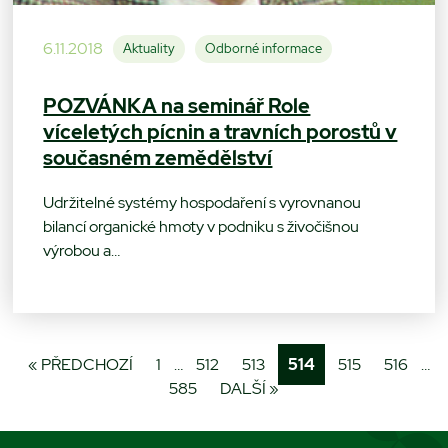
6.11.2018
Aktuality
Odborné informace
POZVÁNKA na seminář Role
víceletých pícnin a travních porostů v
současném zemědělství
Udržitelné systémy hospodaření s vyrovnanou
bilancí organické hmoty v podniku s živočišnou
výrobou a…
« PŘEDCHOZÍ
1
…
512
513
514
515
516
…
585
DALŠÍ »