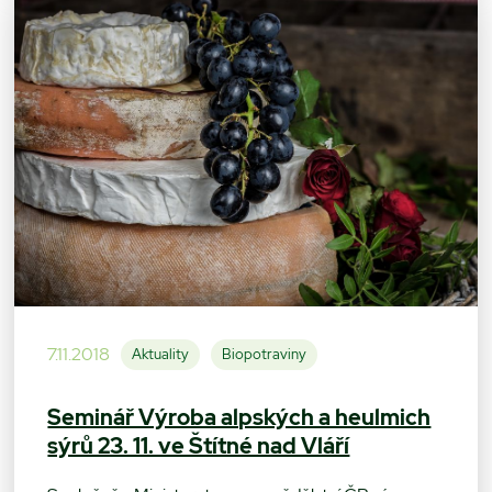
7.11.2018
Aktuality
Biopotraviny
Seminář Výroba alpských a heulmich
sýrů 23. 11. ve Štítné nad Vláří