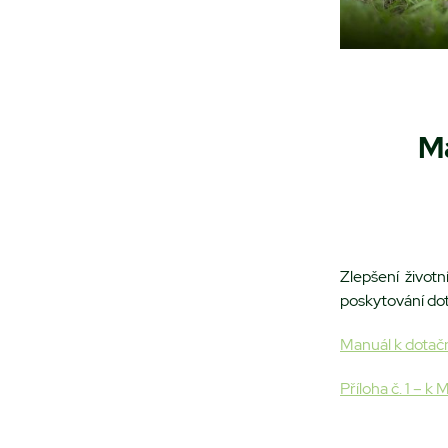
M
Zlepšení život
poskytování dot
Manuál k dotač
Příloha č. 1 – 