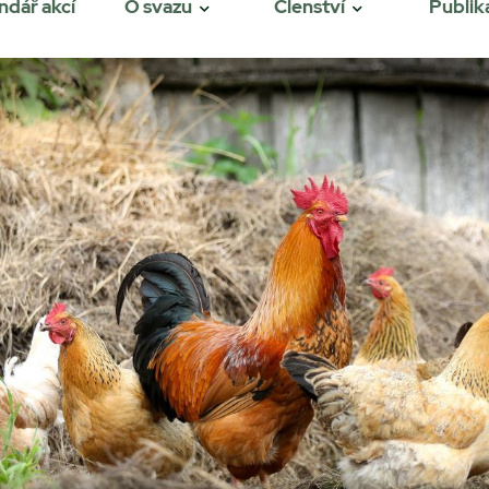
ndář akcí
O svazu
Členství
Publik