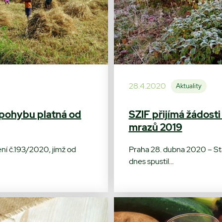
28.4.2020
Aktuality
 pohybu platná od
SZIF přijímá žádost
mrazů 2019
ení č.193/2020, jímž od
Praha 28. dubna 2020 – St
dnes spustil…