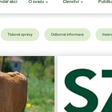
ndář akcí
O svazu
Členství
Publik
Tiskové zprávy
Odborné informace
Inzer