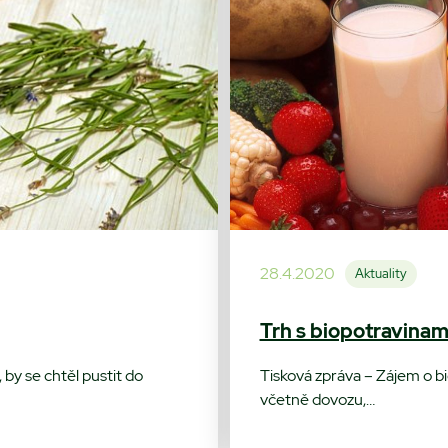
28.4.2020
Aktuality
Trh s biopotravinam
by se chtěl pustit do
Tisková zpráva – Zájem o bi
včetně dovozu,…