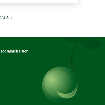
DALŠÍ »
 sociálních sítích
m