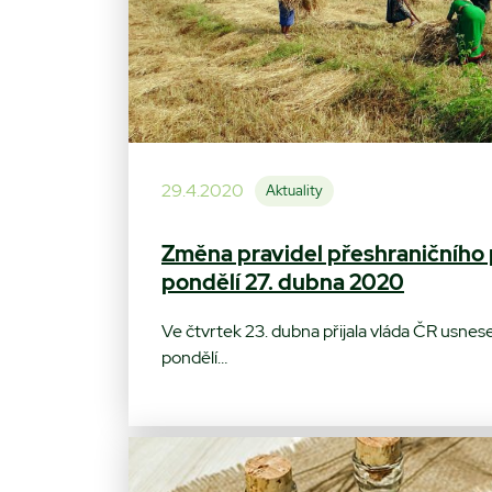
29.4.2020
Aktuality
Změna pravidel přeshraničního
pondělí 27. dubna 2020
Ve čtvrtek 23. dubna přijala vláda ČR usnes
pondělí…