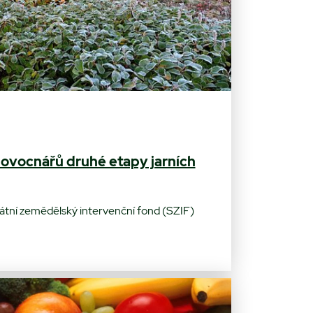
i ovocnářů druhé etapy jarních
átní zemědělský intervenční fond (SZIF)