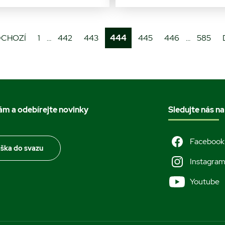
DCHOZÍ
1
…
442
443
444
445
446
…
585
nám a odebírejte novinky
Sledujte nás na
Facebook
áška do svazu
Instagra
Youtube