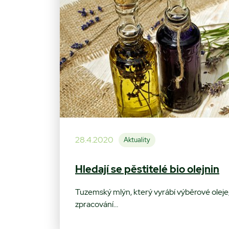
28.4.2020
Aktuality
Hledají se pěstitelé bio olejnin
Tuzemský mlýn, který vyrábí výběrové oleje, 
zpracování…