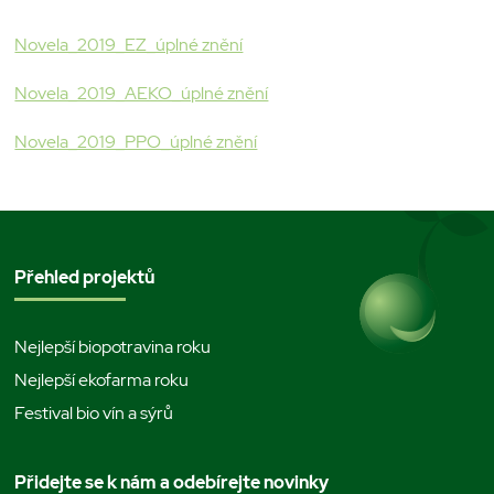
Novela_2019_EZ_úplné znění
Novela_2019_AEKO_úplné znění
Novela_2019_PPO_úplné znění
Přehled projektů
Nejlepší biopotravina roku
Nejlepší ekofarma roku
Festival bio vín a sýrů
Přidejte se k nám a odebírejte novinky