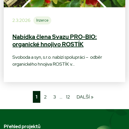
2.3.2026
Inzerce
Nabídka člena Svazu PRO-BIO:
organické hnojivo ROSTÍK
Svoboda a syn, s.r.o. nabízí spolupráci – odběr
organického hnojiva ROSTÍK v…
1
2
3
…
12
DALŠÍ »
Přehled projektů