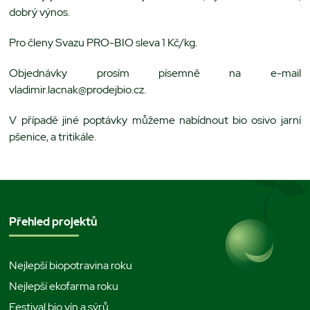
dobrý výnos.
Pro členy Svazu PRO-BIO sleva 1 Kč/kg.
Objednávky prosím písemně na e-mail
vladimir.lacnak@prodejbio.cz.
V případě jiné poptávky můžeme nabídnout bio osivo jarní
pšenice, a tritikále.
Přehled projektů
Nejlepší biopotravina roku
Nejlepší ekofarma roku
Festival bio vín a sýrů