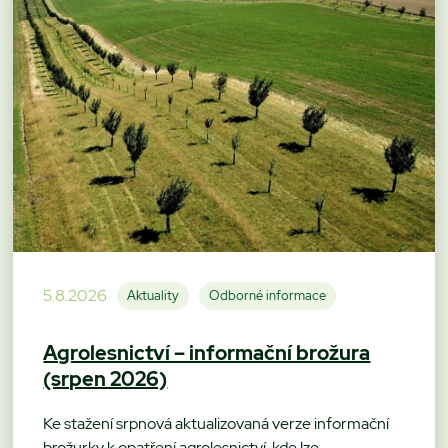
5.8.2026
Aktuality
Odborné informace
Agrolesnictví – informační brožura
(srpen 2026)
Ke stažení srpnová aktualizovaná verze informační
brožurky k opatření agrolesnictví, kde lze…