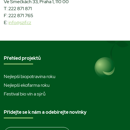
Ve Smečkách 33, Praha 1, 110 00
T: 222 871 871
F: 222 871 765
E:
info@szif.cz
Přehled projektů
Nejlepší biopotravina roku
Nejlepší ekofarma roku
Festival bio vín a sýrů
Přidejte se k nám a odebírejte novinky