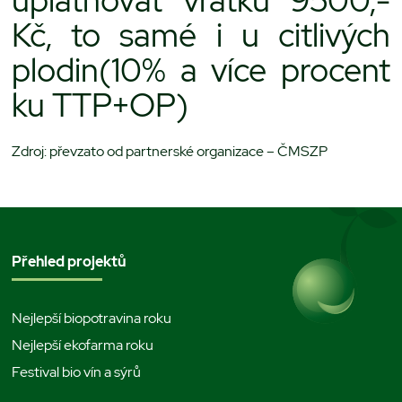
uplatňovat vratku 9500,-
Kč, to samé i u citlivých
plodin(10% a více procent
ku TTP+OP)
Zdroj: převzato od partnerské organizace – ČMSZP
Přehled projektů
Nejlepší biopotravina roku
Nejlepší ekofarma roku
Festival bio vín a sýrů