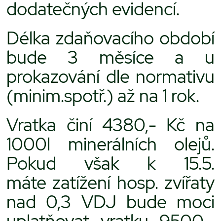
dodatečných evidencí.
Délka zdaňovacího období
bude 3 měsíce a u
prokazování dle normativu
(minim.spotř.) až na 1 rok.
Vratka činí 4380,- Kč na
1000l minerálních olejů.
Pokud však k 15.5.
máte zatížení hosp. zvířaty
nad 0,3 VDJ bude moci