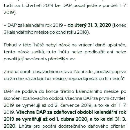
tudíž za 1. čtvrtletí 2019 lze DAP podat ještě v pondělí 1. 7.
2019),
– DAP za kalendářní rok 2019 –
do úterý 31. 3. 2020
(konec
3 kalendářního měsíce po konci roku 2018).
Pokud v této lhůtě nebyl nárok na vrácení daně uplatněn,
tento nárok zaniká; tuto lhůtu nelze prodloužit ani nelze
povolit její navrácení v předešlý stav.
Změna oproti dosavadnímu stavu: Není zde „podává poprvé
do 25 dne následujícího měsíce, nejpozději však do 6 měsíců“.
DAP se podává do konce třetího kalendářního měsíce po
skončení zdaňovacího období. Všechna DAP za první čtvrtletí
2019 se vyměřují až od 2. července 2019, a to ke dni 1. 7.
2019.
Všechna DAP za zdaňovací období kalendářní rok
2019 se vyměřují až od 1. dubna 2020, a to ke dni 31. 3.
2020.
Lhůta pro podání dodatečného daňového přiznání