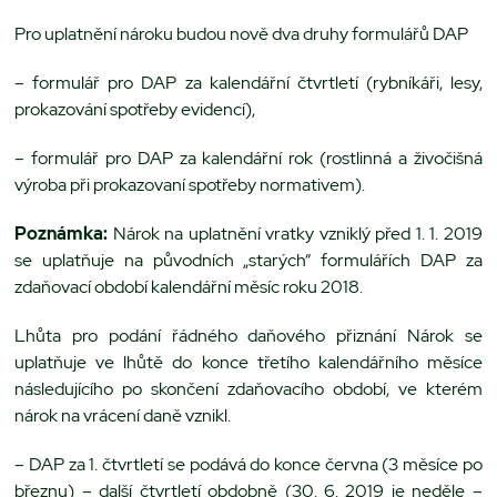
Pro uplatnění nároku budou nově dva druhy formulářů DAP
– formulář pro DAP za kalendářní čtvrtletí (rybníkáři, lesy,
prokazování spotřeby evidencí),
– formulář pro DAP za kalendářní rok (rostlinná a živočišná
výroba při prokazovaní spotřeby normativem).
Poznámka:
Nárok na uplatnění vratky vzniklý před 1. 1. 2019
se uplatňuje na původních „starých“ formulářích DAP za
zdaňovací období kalendářní měsíc roku 2018.
Lhůta pro podání řádného daňového přiznání Nárok se
uplatňuje ve lhůtě do konce třetího kalendářního měsíce
následujícího po skončení zdaňovacího období, ve kterém
nárok na vrácení daně vznikl.
– DAP za 1. čtvrtletí se podává do konce června (3 měsíce po
březnu) – další čtvrtletí obdobně (30. 6. 2019 je neděle –