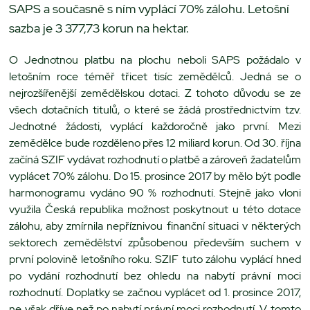
SAPS a současně s ním vyplácí 70% zálohu. Letošní
sazba je 3 377,73 korun na hektar.
O Jednotnou platbu na plochu neboli SAPS požádalo v
letošním roce téměř třicet tisíc zemědělců. Jedná se o
nejrozšířenější zemědělskou dotaci. Z tohoto důvodu se ze
všech dotačních titulů, o které se žádá prostřednictvím tzv.
Jednotné žádosti, vyplácí každoročně jako první. Mezi
zemědělce bude rozděleno přes 12 miliard korun. Od 30. října
začíná SZIF vydávat rozhodnutí o platbě a zároveň žadatelům
vyplácet 70% zálohu. Do 15. prosince 2017 by mělo být podle
harmonogramu vydáno 90 % rozhodnutí. Stejně jako vloni
využila Česká republika možnost poskytnout u této dotace
zálohu, aby zmírnila nepříznivou finanční situaci v některých
sektorech zemědělství způsobenou především suchem v
první polovině letošního roku. SZIF tuto zálohu vyplácí hned
po vydání rozhodnutí bez ohledu na nabytí právní moci
rozhodnutí. Doplatky se začnou vyplácet od 1. prosince 2017,
ne však dříve než po nabytí právní moci rozhodnutí. V tomto