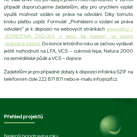
případě doporučujeme žadatelům, aby pro urychlení výplat
využili možnost vzdání se práva na odvolání. Díky tomuto
kroku platbu uspíší. Formulář „Prohlášení o vzdání se práva
odvolání“ je k dispozici na webových stránkách
www.szif.cz /
JEDNOTNÁ ŽÁDOST, v sekci „Ke stažení“, ve složce
Jednotná žádost
. Do konce letošního roku se začnou vydávat
ještě rozhodnutí na LFA, VCS – cukrová řepa, Natura 2000
na zemědělské půdě a VCS – dojnice.
Žadatelům je pro případné dotazy k dispozici infolinka SZIF na
telefonním čísle 222 871 871 nebo e-mailu info@szif.cz.
Přehled projektů
Nejlepší biopotravina roku