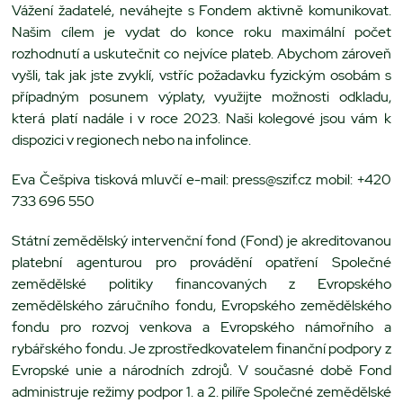
Vážení žadatelé, neváhejte s Fondem aktivně komunikovat.
Našim cílem je vydat do konce roku maximální počet
rozhodnutí a uskutečnit co nejvíce plateb. Abychom zároveň
vyšli, tak jak jste zvyklí, vstříc požadavku fyzickým osobám s
případným posunem výplaty, využijte možnosti odkladu,
která platí nadále i v roce 2023. Naši kolegové jsou vám k
dispozici v regionech nebo na infolince.
Eva Češpiva tisková mluvčí e-mail: press@szif.cz mobil: +420
733 696 550
Státní zemědělský intervenční fond (Fond) je akreditovanou
platební agenturou pro provádění opatření Společné
zemědělské politiky financovaných z Evropského
zemědělského záručního fondu, Evropského zemědělského
fondu pro rozvoj venkova a Evropského námořního a
rybářského fondu. Je zprostředkovatelem finanční podpory z
Evropské unie a národních zdrojů. V současné době Fond
administruje režimy podpor 1. a 2. pilíře Společné zemědělské