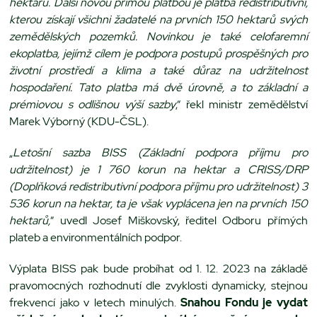
hektarů. Další novou přímou platbou je platba redistributivní,
kterou získají všichni žadatelé na prvních 150 hektarů svých
zemědělských pozemků. Novinkou je také celofaremní
ekoplatba, jejímž cílem je podpora postupů prospěšných pro
životní prostředí a klima a také důraz na udržitelnost
hospodaření. Tato platba má dvě úrovně, a to základní a
prémiovou s odlišnou výší sazby
,“ řekl ministr zemědělství
Marek Výborný (KDU-ČSL).
„
Letošní sazba BISS (Základní podpora příjmu pro
udržitelnost) je 1 760 korun na hektar a CRISS/DRP
(Doplňková redistributivní podpora příjmu pro udržitelnost) 3
536 korun na hektar, ta je však vyplácena jen na prvních 150
hektarů,
“ uvedl Josef Miškovský, ředitel Odboru přímých
plateb a environmentálních podpor.
Výplata BISS pak bude probíhat od 1. 12. 2023 na základě
pravomocných rozhodnutí dle zvyklosti dynamicky, stejnou
frekvencí jako v letech minulých.
Snahou Fondu je vydat