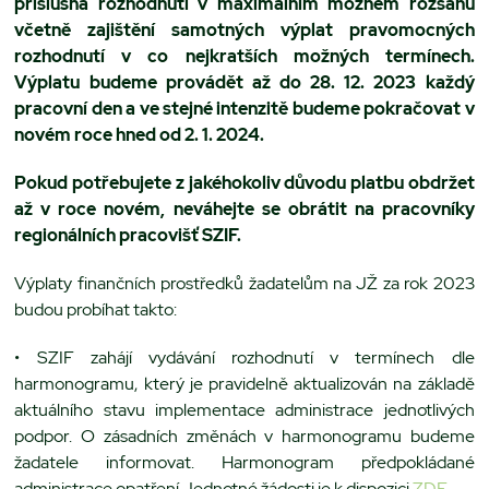
příslušná rozhodnutí v maximálním možném rozsahu
včetně zajištění samotných výplat pravomocných
rozhodnutí v co nejkratších možných termínech.
Výplatu budeme provádět až do 28. 12. 2023 každý
pracovní den a ve stejné intenzitě budeme pokračovat v
novém roce hned od 2. 1. 2024.
Pokud potřebujete z jakéhokoliv důvodu platbu obdržet
až v roce novém, neváhejte se obrátit na pracovníky
regionálních pracovišť SZIF.
Výplaty finančních prostředků žadatelům na JŽ za rok 2023
budou probíhat takto:
• SZIF zahájí vydávání rozhodnutí v termínech dle
harmonogramu, který je pravidelně aktualizován na základě
aktuálního stavu implementace administrace jednotlivých
podpor. O zásadních změnách v harmonogramu budeme
žadatele informovat. Harmonogram předpokládané
administrace opatření Jednotné žádosti je k dispozici
ZDE