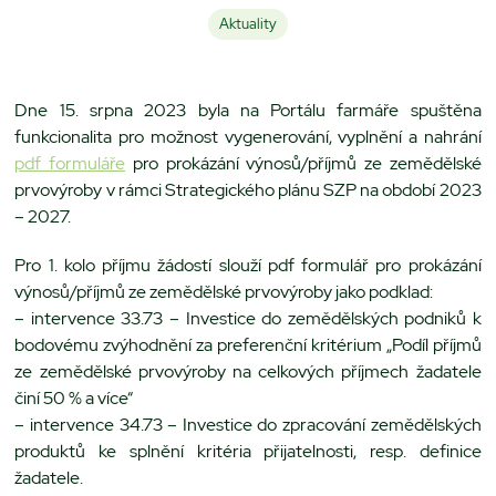
Aktuality
Dne 15. srpna 2023 byla na Portálu farmáře spuštěna
funkcionalita pro možnost vygenerování, vyplnění a nahrání
pdf formuláře
pro prokázání výnosů/příjmů ze zemědělské
prvovýroby v rámci Strategického plánu SZP na období 2023
– 2027.
Pro 1. kolo příjmu žádostí slouží pdf formulář pro prokázání
výnosů/příjmů ze zemědělské prvovýroby jako podklad:
– intervence 33.73 – Investice do zemědělských podniků k
bodovému zvýhodnění za preferenční kritérium „Podíl příjmů
ze zemědělské prvovýroby na celkových příjmech žadatele
činí 50 % a více“
– intervence 34.73 – Investice do zpracování zemědělských
produktů ke splnění kritéria přijatelnosti, resp. definice
žadatele.