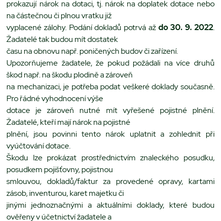
prokazují nárok na dotaci, tj. nárok na doplatek dotace nebo
na částečnou či plnou vratku již
vyplacené zálohy. Podání dokladů potrvá až
do 30. 9. 2022
.
Žadatelé tak budou mít dostatek
času na obnovu např. poničených budov či zařízení.
Upozorňujeme žadatele, že pokud požádali na více druhů
škod např. na škodu plodině a zároveň
na mechanizaci, je potřeba podat veškeré doklady současně.
Pro řádné vyhodnocení výše
dotace je zároveň nutné mít vyřešené pojistné plnění.
Žadatelé, kteří mají nárok na pojistné
plnění, jsou povinni tento nárok uplatnit a zohlednit při
vyúčtování dotace.
Škodu lze prokázat prostřednictvím znaleckého posudku,
posudkem pojišťovny, pojistnou
smlouvou, dokladů/faktur za provedené opravy, kartami
zásob, inventurou, karet majetku či
jinými jednoznačnými a aktuálními doklady, které budou
ověřeny v účetnictví žadatele a