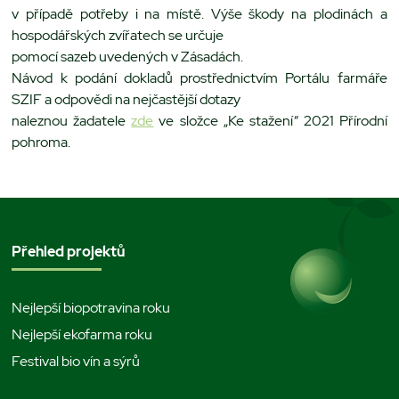
v případě potřeby i na místě. Výše škody na plodinách a
hospodářských zvířatech se určuje
pomocí sazeb uvedených v Zásadách.
Návod k podání dokladů prostřednictvím Portálu farmáře
SZIF a odpovědi na nejčastější dotazy
naleznou žadatele
zde
ve složce „Ke stažení“ 2021 Přírodní
pohroma.
Přehled projektů
Nejlepší biopotravina roku
Nejlepší ekofarma roku
Festival bio vín a sýrů