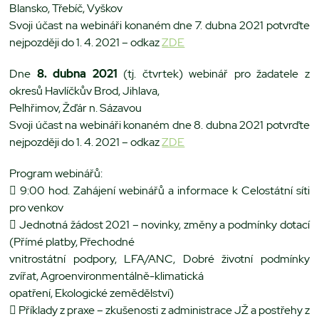
Blansko, Třebíč, Vyškov
Svoji účast na webináři konaném dne 7. dubna 2021 potvrďte
nejpozději do 1. 4. 2021 – odkaz
ZDE
Dne
8. dubna 2021
(tj. čtvrtek) webinář pro žadatele z
okresů Havlíčkův Brod, Jihlava,
Pelhřimov, Žďár n. Sázavou
Svoji účast na webináři konaném dne 8. dubna 2021 potvrďte
nejpozději do 1. 4. 2021 – odkaz
ZDE
Program webinářů:
 9:00 hod. Zahájení webinářů a informace k Celostátní síti
pro venkov
 Jednotná žádost 2021 – novinky, změny a podmínky dotací
(Přímé platby, Přechodné
vnitrostátní podpory, LFA/ANC, Dobré životní podmínky
zvířat, Agroenvironmentálně-klimatická
opatření, Ekologické zemědělství)
 Příklady z praxe – zkušenosti z administrace JŽ a postřehy z