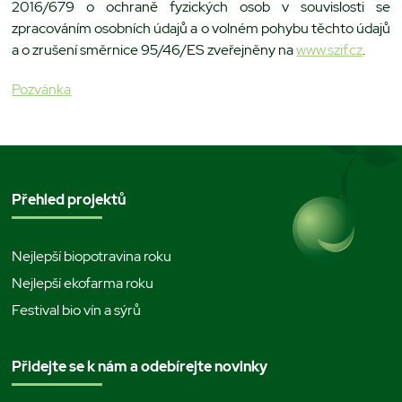
2016/679 o ochraně fyzických osob v souvislosti se
zpracováním osobních údajů a o volném pohybu těchto údajů
a o zrušení směrnice 95/46/ES zveřejněny na
www.szif.cz
.
Pozvánka
Přehled projektů
Nejlepší biopotravina roku
Nejlepší ekofarma roku
Festival bio vín a sýrů
Přidejte se k nám a odebírejte novinky