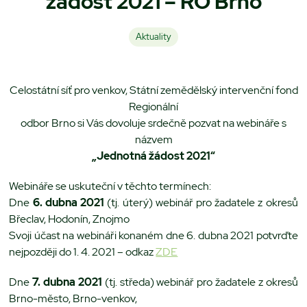
žádost 2021 – RO Brno
Aktuality
Celostátní síť pro venkov, Státní zemědělský intervenční fond
Regionální
odbor Brno si Vás dovoluje srdečně pozvat na webináře s
názvem
„Jednotná žádost 2021“
Webináře se uskuteční v těchto termínech:
Dne
6. dubna 2021
(tj. úterý) webinář pro žadatele z okresů
Břeclav, Hodonín, Znojmo
Svoji účast na webináři konaném dne 6. dubna 2021 potvrďte
nejpozději do 1. 4. 2021 – odkaz
ZDE
Dne
7. dubna 2021
(tj. středa) webinář pro žadatele z okresů
Brno-město, Brno-venkov,