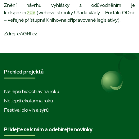
Znění návrhu vyhlášky s odůvodněním je
k dispozici
zde
(webové stránky Úřadu vlády – Portálu ODok
– veřejně přístupná Knihovna připravované legislativy).
Zdroj: eAGRI.cz
Přehled projektů
Nejlepší biopotravina roku
Nejlepší ekofarma roku
Festival bio vín a sýrů
Přidejte se k nám a odebírejte novinky