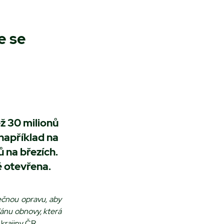
e se
ž 30 milionů
 například na
 na březích.
ě otevřena.
tečnou opravu, aby
lánu obnovy, která
krajiny ČR.