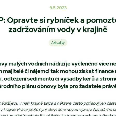
9.5.2023
: Opravte si rybníček a pomozt
zadržováním vody v krajině
Aktuality
ravy malých vodních nádrží je vyčleněno více ne
h majitelé či nájemci tak mohou získat finance
í, odtěžení sedimentu či výsadby keřů a stromů
rodního plánu obnovy byla pro žadatele práv
ádrží jsou v naší krajině tisíce a některé často potřebují jen čás
i v krajině. Právě proto nyní otevíráme novou výzvu z Národního p
trukci umožní,“
popisuje Pavel Pešout z Agentury ochrany přírody a 