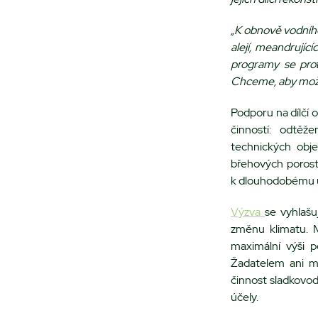
„K obnově vodního
alejí, meandrujíc
programy se proto
Chceme, aby možno
Podporu na dílčí 
činností: odtěže
technických obje
břehových porost
k dlouhodobému ud
Výzva
se vyhlaš
změnu klimatu. M
maximální výši p
Žadatelem ani ma
činnost sladkovod
účely.