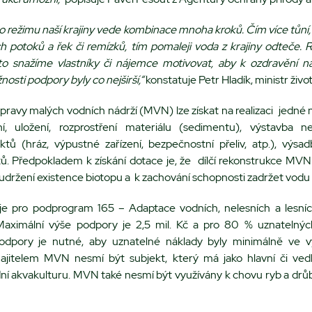
 režimu naší krajiny vede kombinace mnoha kroků. Čím více tůní, ra
ích potoků a řek či remízků, tím pomaleji voda z krajiny odteče.
 snažíme vlastníky či nájemce motivovat, aby k ozdravění naší
sti podpory byly co nejširší,“
konstatuje Petr Hladík, ministr živo
opravy malých vodních nádrží (MVN) lze získat na realizaci jedné 
ní, uložení, rozprostření materiálu (sedimentu), výstavba 
ktů (hráz, výpustné zařízení, bezpečnostní přeliv, atp.), výs
ů. Předpokladem k získání dotace je, že dílčí rekonstrukce MVN
ržení existence biotopu a k zachování schopnosti zadržet vodu v
uje pro podprogram 165 – Adaptace vodních, nelesních a lesn
aximální výše podpory je 2,5 mil. Kč a pro 80 % uznatelných
odpory je nutné, aby uznatelné náklady byly minimálně ve výš
jitelem MVN nesmí být subjekt, který má jako hlavní či ved
ní akvakulturu. MVN také nesmí být využívány k chovu ryb a dr