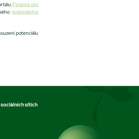
rtálu
Finance pro
šného
regionálního
souzení potenciálu
 sociálních sítích
m