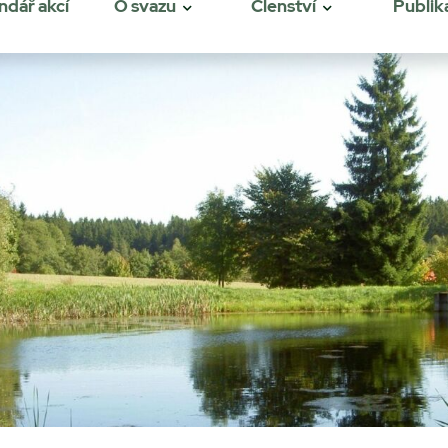
ndář akcí
O svazu
Členství
Publik