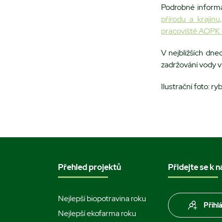
Podrobné informa
přírodu a krajinu
pracoviště AOPK
V nejbližších dne
zadržování vody v
Ilustrační foto: r
Přehled projektů
Přidejte se k 
Nejlepší biopotravina roku
Přihl
Nejlepší ekofarma roku