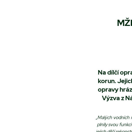
MŽP
Na dílčí op
korun. Jejic
opravy hráz
Výzva z Ná
„Malých vodních n
plnily svou funkc
jejich dílčí rekons