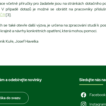
ce včetně příručky pro žadatele jsou na stránkách dotačního po
. V případě dotazů je možné se obrátit na pracovníky příslu
 ČR
[3].
ch se také otevře další výzva, je určena na zpracování studií k po
 krajině a návrhy konkrétních opatření, která mohou pomoci.
ybník Kuře, Josef Havelka
nám a odebírejte novinky
Sledujte nás na
Facebook
áška do svazu
Instagra