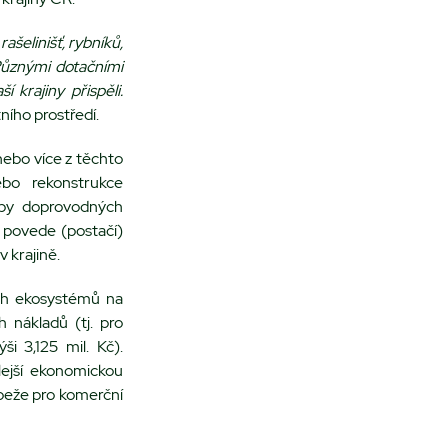
šelinišť, rybníků,
 Různými dotačními
 krajiny přispěli.
tního prostředí.
nebo více z těchto
nebo rekonstrukce
adby doprovodných
 povede (postačí)
 krajině.
ích ekosystémů na
 nákladů (tj. pro
i 3,125 mil. Kč).
lejší ekonomickou
ůbeže pro komerční