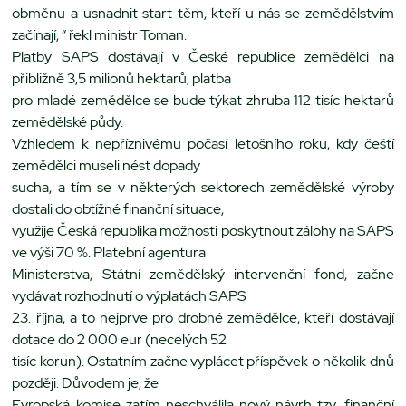
obměnu a usnadnit start těm, kteří u nás se zemědělstvím
začínají, “ řekl ministr Toman.
Platby SAPS dostávají v České republice zemědělci na
přibližně 3,5 milionů hektarů, platba
pro mladé zemědělce se bude týkat zhruba 112 tisíc hektarů
zemědělské půdy.
Vzhledem k nepříznivému počasí letošního roku, kdy čeští
zemědělci museli nést dopady
sucha, a tím se v některých sektorech zemědělské výroby
dostali do obtížné finanční situace,
využije Česká republika možnosti poskytnout zálohy na SAPS
ve výši 70 %. Platební agentura
Ministerstva, Státní zemědělský intervenční fond, začne
vydávat rozhodnutí o výplatách SAPS
23. října, a to nejprve pro drobné zemědělce, kteří dostávají
dotace do 2 000 eur (necelých 52
tisíc korun). Ostatním začne vyplácet příspěvek o několik dnů
později. Důvodem je, že
Evropská komise zatím neschválila nový návrh tzv. finanční