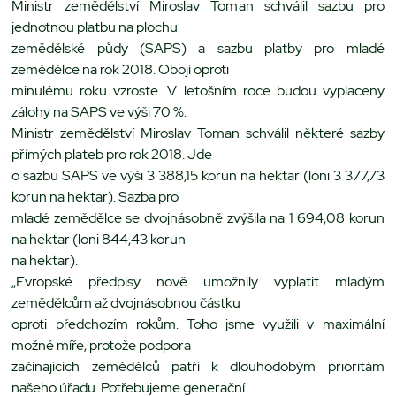
Ministr zemědělství Miroslav Toman schválil sazbu pro
jednotnou platbu na plochu
zemědělské půdy (SAPS) a sazbu platby pro mladé
zemědělce na rok 2018. Obojí oproti
minulému roku vzroste. V letošním roce budou vyplaceny
zálohy na SAPS ve výši 70 %.
Ministr zemědělství Miroslav Toman schválil některé sazby
přímých plateb pro rok 2018. Jde
o sazbu SAPS ve výši 3 388,15 korun na hektar (loni 3 377,73
korun na hektar). Sazba pro
mladé zemědělce se dvojnásobně zvýšila na 1 694,08 korun
na hektar (loni 844,43 korun
na hektar).
„Evropské předpisy nově umožnily vyplatit mladým
zemědělcům až dvojnásobnou částku
oproti předchozím rokům. Toho jsme využili v maximální
možné míře, protože podpora
začínajících zemědělců patří k dlouhodobým prioritám
našeho úřadu. Potřebujeme generační