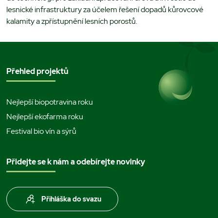
lesnické infrastruktury za účelem řešení dopadů kůrovcové
kalamity a zpřístupnění lesních porostů.
Přehled projektů
Nejlepší biopotravina roku
Nejlepší ekofarma roku
Festival bio vín a sýrů
Přidejte se k nám a odebírejte novinky
Přihláška do svazu