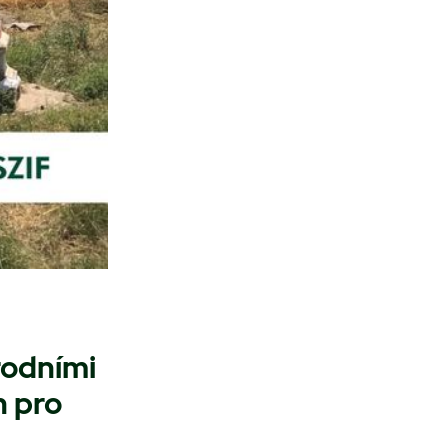
rodními
n pro