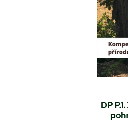
DP P.1
pohr