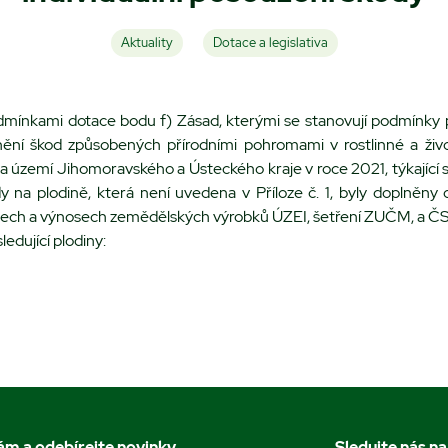
Aktuality
Dotace a legislativa
dmínkami dotace bodu f) Zásad, kterými se stanovují podmínky 
nění škod způsobených přírodními pohromami v rostlinné a živ
na území Jihomoravského a Ústeckého kraje v roce 2021, týkající s
y na plodině, která není uvedena v Příloze č. 1, byly doplněny
adech a výnosech zemědělských výrobků ÚZEI, šetření ZUČM, a Č
edující plodiny:
nám a odebírejte novinky
Sledujte nás na