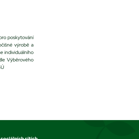
pro poskytování
očišné výrobě a
e individuálního
 dle Výběrového
SÚ
 sociálních sítích