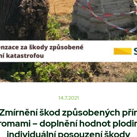
14.7.2021
. Zmírnění škod způsobených pří
omami – doplnění hodnot plodi
individuální posouzení škody