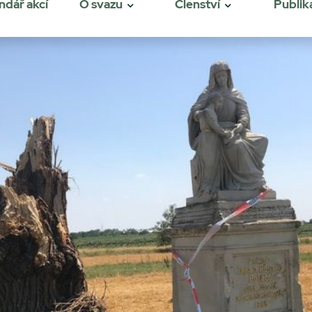
ndář akcí
O svazu
Členství
Publik