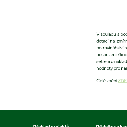
V souladu s po
dotací na zmír
potravinářství 
posouzení škod
šetření o nákl
hodnoty pro násl
Celé znění
ZDE
Přehled projektů
Přidejte se k 