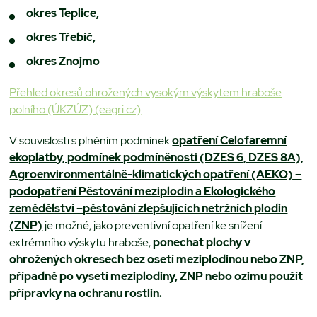
okres Teplice,
okres Třebíč,
okres Znojmo
Přehled okresů ohrožených vysokým výskytem hraboše
polního (ÚKZÚZ) (eagri.cz)
V souvislosti s plněním podmínek
opatření Celofaremní
ekoplatby, podmínek podmíněnosti (DZES 6, DZES 8A),
Agroenvironmentálně-klimatických opatření (AEKO) –
podopatření Pěstování meziplodin a Ekologického
zemědělství –pěstování zlepšujících netržních plodin
(ZNP)
je možné, jako preventivní opatření ke snížení
extrémního výskytu hraboše,
ponechat plochy v
ohrožených okresech bez osetí meziplodinou nebo ZNP,
případně po vysetí meziplodiny, ZNP nebo ozimu použít
přípravky na ochranu rostlin.