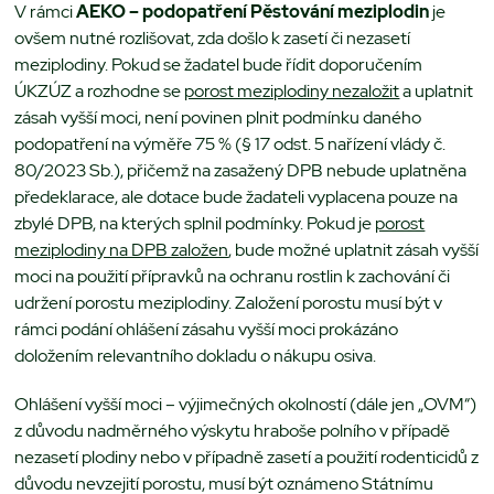
V rámci
AEKO – podopatření Pěstování meziplodin
je
ovšem nutné rozlišovat, zda došlo k zasetí či nezasetí
meziplodiny. Pokud se žadatel bude řídit doporučením
ÚKZÚZ a rozhodne se
porost meziplodiny nezaložit
a uplatnit
zásah vyšší moci, není povinen plnit podmínku daného
podopatření na výměře 75 % (§ 17 odst. 5 nařízení vlády č.
80/2023 Sb.), přičemž na zasažený DPB nebude uplatněna
předeklarace, ale dotace bude žadateli vyplacena pouze na
zbylé DPB, na kterých splnil podmínky. Pokud je
porost
meziplodiny na DPB založen
, bude možné uplatnit zásah vyšší
moci na použití přípravků na ochranu rostlin k zachování či
udržení porostu meziplodiny. Založení porostu musí být v
rámci podání ohlášení zásahu vyšší moci prokázáno
doložením relevantního dokladu o nákupu osiva.
Ohlášení vyšší moci – výjimečných okolností (dále jen „OVM“)
z důvodu nadměrného výskytu hraboše polního v případě
nezasetí plodiny nebo v případně zasetí a použití rodenticidů z
důvodu nevzejití porostu, musí být oznámeno Státnímu