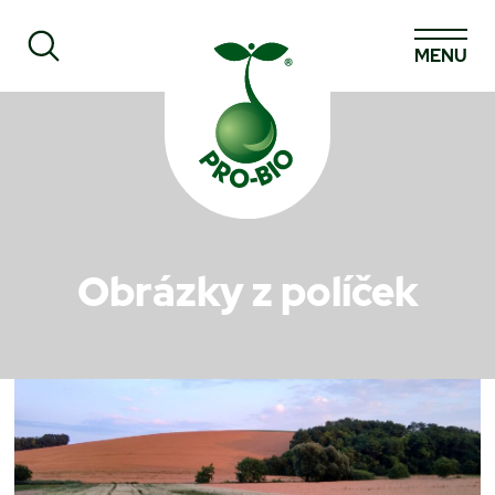
MENU
Prohledat PRO-BIO
Obrázky z políček