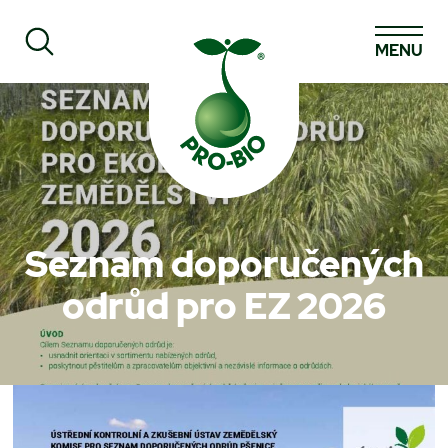
MENU
Prohledat PRO-BIO
Seznam doporučených
odrůd pro EZ 2026