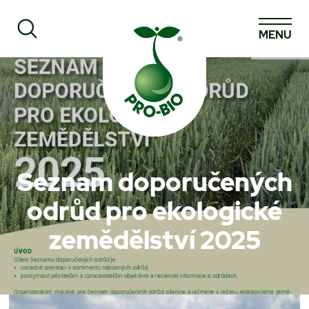
MENU
Prohledat PRO-BIO
Seznam doporučených
odrůd pro ekologické
zemědělství 2025