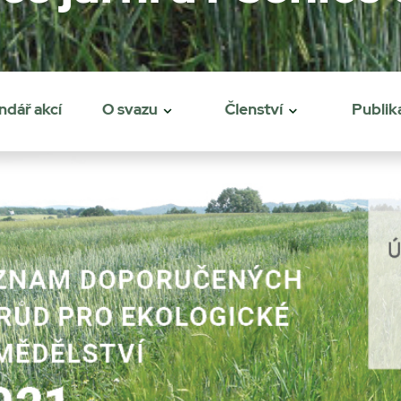
ndář akcí
O svazu
Členství
Publik