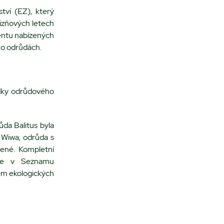
ví (EZ), který
lizňových letech
entu nabízených
 o odrůdách.
dky odrůdového
da Balitus byla
 Wiwa, odrůda s
čené. Kompletní
ete v Seznamu
em ekologických