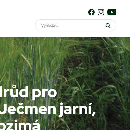
růd pro
Ječmen jarní,
 ozimá