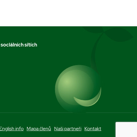
 sociálních sítích
m
English info
Mapa členů
Naši partneři
Kontakt