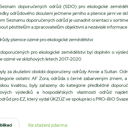
 Seznam doporučených odrůd (SDO) pro ekologické zemědělst
edky odrůdového zkoušení ječmene jarního a pšenice jarní ve sk
em Seznamu doporučených odrůd je usnadnit orientaci v sortim
out pěstitelům a zpracovatelům objektivní a nezávislé informace
ůdy pšenice ozimé pro ekologické zemědělství
doporučených pro ekologické zemědělství byl doplněn o výsle
ce ozimé ve sklizňových letech 2017-2020.
byly za zkušební období doporučeny odrůdy Annie a Sultan. Odrů
tegorie ostatní. AF Zora, odrůda s černě zabarveným zrnem, a
ařskou kvalitou, byly zařazeny do kategorie předběžně doporu
sových výsledků a hospodářských vlastností odrůd najd
drůd pro EZ, který vydal ÚKZÚZ ve spolupráci s PRO-BIO Svaz
Ke stažení zdarma
blikaci