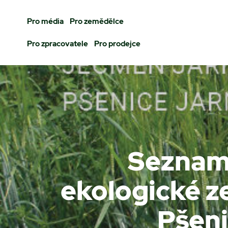
Pro média
Pro zemědělce
Pro zpracovatele
Pro prodejce
Seznam
ekologické z
Pšeni