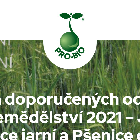
Prohledat PRO-BIO
 doporučených od
emědělství 2021 – 
ce jarní a Pšenice