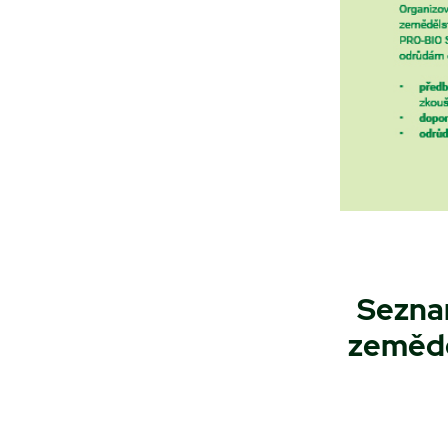
Sezna
zeměděl