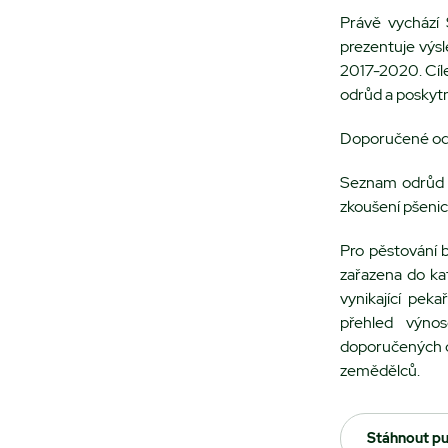
Právě vychází
prezentuje výsl
2017-2020. Cíl
odrůd a poskytn
Doporučené odr
Seznam odrůd 
zkoušení pšeni
Pro pěstování 
zařazena do ka
vynikající pek
přehled výno
doporučených o
zemědělců.
Stáhnout pu