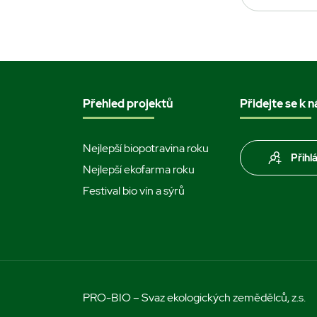
Přehled projektů
Přidejte se k 
Nejlepší biopotravina roku
Přihl
Nejlepší ekofarma roku
Festival bio vín a sýrů
PRO-BIO – Svaz ekologických zemědělců, z.s.