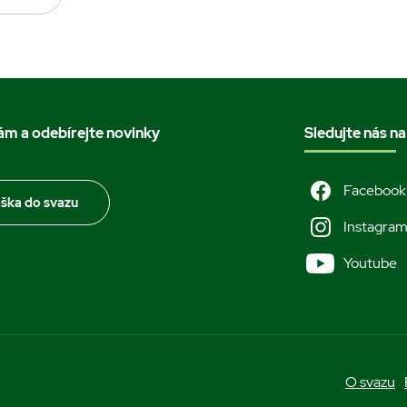
nám a odebírejte novinky
Sledujte nás na
Facebook
áška do svazu
Instagra
Youtube
O svazu