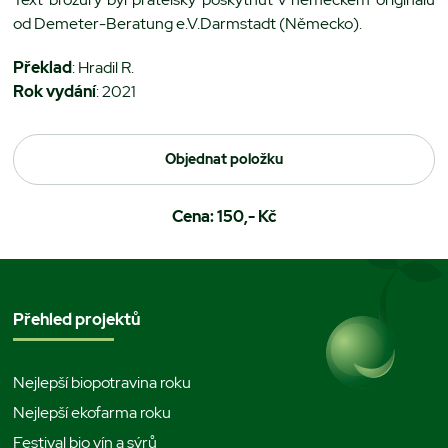
od Demeter-Beratung e.V.Darmstadt (Německo).
Překlad
: Hradil R.
Rok vydání
: 2021
Objednat položku
Cena: 150,- Kč
Přehled projektů
Nejlepší biopotravina roku
Nejlepší ekofarma roku
Festival bio vín a sýrů