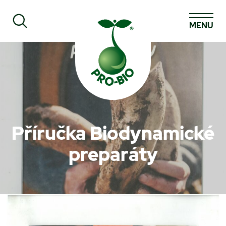
MENU
Prohledat PRO-BIO
Příručka Biodynamické
preparáty