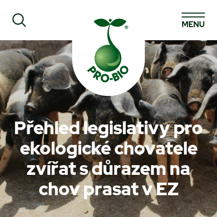
MENU
Prohledat PRO-BIO
Přehled legislativy pro
ekologické chovatele
zvířat s důrazem na
chov prasat v EZ