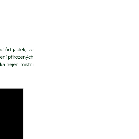
drůd jablek, ze
jení přirozených
áká nejen místní