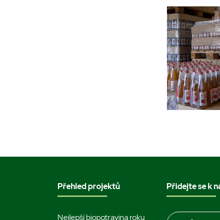
Přehled projektů
Přidejte se k 
Nejlepší biopotravina roku