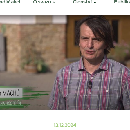
ndář akcí
O svazu
Členství
Publik
13.12.2024