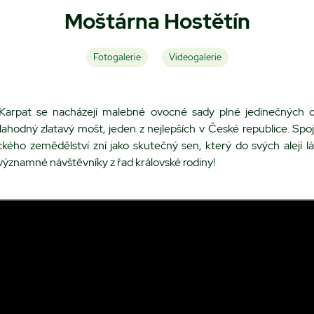
Moštárna Hostětín
Fotogalerie
Videogalerie
 Karpat se nacházejí malebné ovocné sady plné jedinečných o
lahodný zlatavý mošt, jeden z nejlepších v České republice. Spo
ckého zemědělství zní jako skutečný sen, který do svých alejí l
i významné návštěvníky z řad královské rodiny!