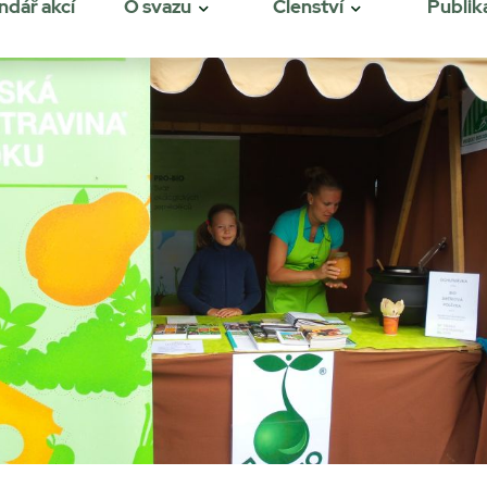
ndář akcí
O svazu
Členství
Publik