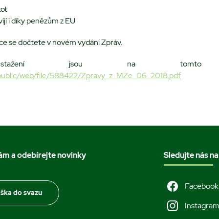
kot
íjí i díky penězům z EU
více se dočtete v novém vydání Zpráv.
ažení jsou na tomto o
z/public/web/file/588422/Zpravy_z_MZe_06_2018.pdf
nám a odebírejte novinky
Sledujte nás na
Facebook
áška do svazu
Instagra