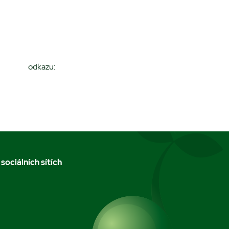
dkazu:
 sociálních sítích
m