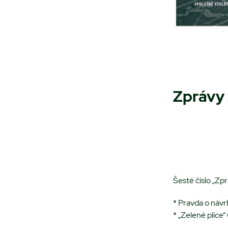
Zprávy 
Šesté číslo „Zp
* Pravda o návr
* „Zelené plíce