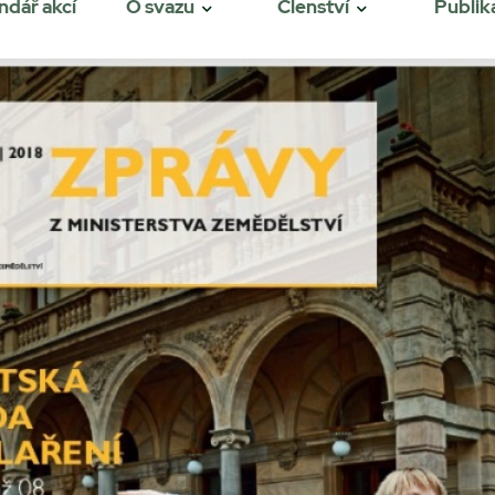
ndář akcí
O svazu
Členství
Publik