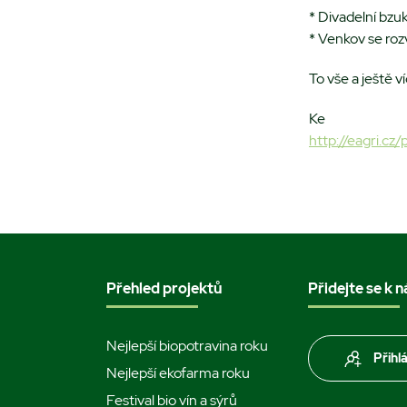
* Divadelní bzu
* Venkov se rozv
To vše a ještě 
Ke st
http://eagri.c
Přehled projektů
Přidejte se k 
Nejlepší biopotravina roku
Přihl
Nejlepší ekofarma roku
Festival bio vín a sýrů