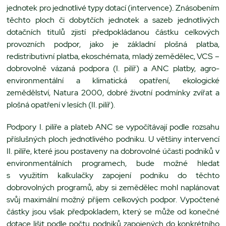
jednotek pro jednotlivé typy dotací (intervence). Znásobením
těchto ploch či dobytčích jednotek a sazeb jednotlivých
dotačních titulů zjistí předpokládanou částku celkových
provozních podpor, jako je základní plošná platba,
redistributivní platba, ekoschémata, mladý zemědělec, VCS –
dobrovolně vázaná podpora (I. pilíř) a ANC platby, agro-
environmentální a klimatická opatření, ekologické
zemědělství, Natura 2000, dobré životní podmínky zvířat a
plošná opatření v lesích (II. pilíř).
Podpory I. pilíře a plateb ANC se vypočítávají podle rozsahu
příslušných ploch jednotlivého podniku. U většiny intervencí
II. pilíře, které jsou postaveny na dobrovolné účasti podniků v
environmentálních programech, bude možné hledat
s využitím kalkulačky zapojení podniku do těchto
dobrovolných programů, aby si zemědělec mohl naplánovat
svůj maximální možný příjem celkových podpor. Vypočtené
částky jsou však předpokladem, který se může od konečné
dotace lišit podle počtu podniků zapojených do konkrétního