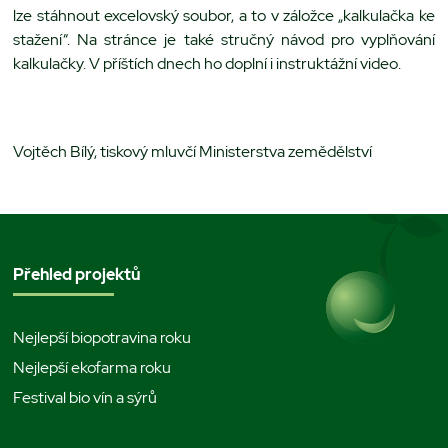
lze stáhnout excelovský soubor, a to v záložce „kalkulačka ke
stažení“. Na stránce je také stručný návod pro vyplňování
kalkulačky. V příštích dnech ho doplní i instruktážní video.
Vojtěch Bílý, tiskový mluvčí Ministerstva zemědělství
Přehled projektů
Nejlepší biopotravina roku
Nejlepší ekofarma roku
Festival bio vín a sýrů