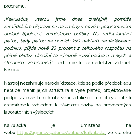
programu.
„Kalkulačka, kterou jsme dnes zveřejnili, pomůže
zemědělcům připravit se na změny v novém programovém
období Společné zemědělské politiky. Na redistributivní
platbu, tedy platbu na prvních 150 hektarů zemědělského
podniku, půjde nově 23 procent z celkového rozpočtu na
přímé platby. Umožní to výrazně vyšší podporu malých a
středních zemědělců,“
řekl ministr zemědělství Zdeněk
Nekula.
Nástroj nezahrnuje národní dotace, kde se podle předpokladu
nebude měnit jejich struktura a výše plateb, projektované
podpory z investičních intervencí a také dotační tituly z oblasti
antimikrobik vzhledem k závislosti sazby na provedených
laboratorních výsledcích.
Kalkulačka je umístěna na
webu
https://agronavigator.cz/dotace/kalkulacka
, ze kterého