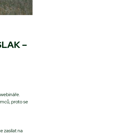
SLAK –
 webináře.
emců, proto se
 zasílat na