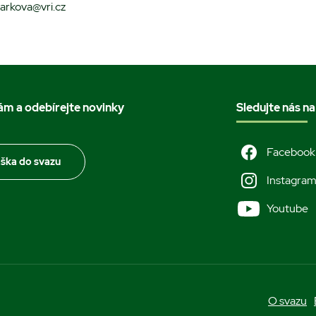
sarkova@vri.cz
nám a odebírejte novinky
Sledujte nás na
Facebook
áška do svazu
Instagra
Youtube
O svazu