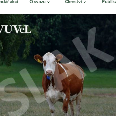
ndář akcí
O svazu
Členství
Publik