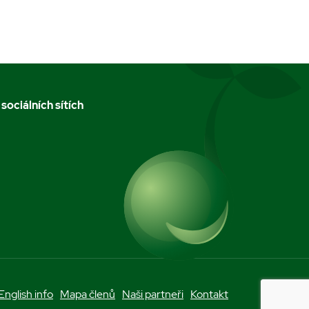
 sociálních sítích
m
English info
Mapa členů
Naši partneři
Kontakt