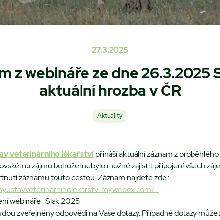
27.3.2025
m z webináře ze dne 26.3.2025 
aktuální hrozba v ČR
Aktuality
v veterinárního lékařství
přináší aktuální záznam z proběhlého
vskému zájmu bohužel nebylo možné zajistit připojení všech záj
ytnutí záznamu touto cestou. Záznam najdete zde :
nyustavveterinarniholekarstvi.my.webex.com/…
ení webináře : Slak.2025
dou zveřejněny odpovědi na Vaše dotazy. Případné dotazy můžete