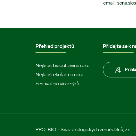
email : sona.slo
Přehled projektů
Přidejte se k 
Nejlepší biopotravina roku
Přihl
Nejlepší ekofarma roku
Festival bio vín a sýrů
PRO-BIO – Svaz ekologických zemědělců, z.s.