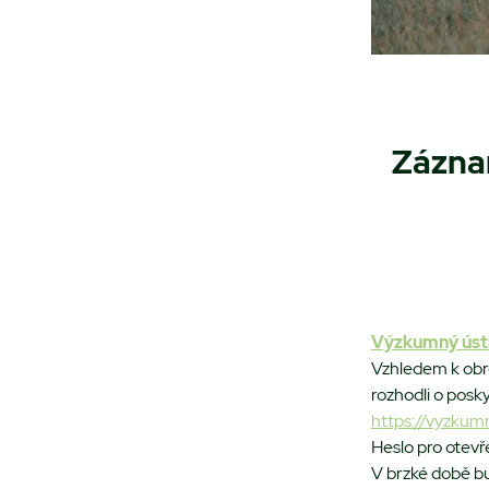
Zázna
Výzkumný ústa
Vzhledem k obro
rozhodli o posk
https://vyzkum
Heslo pro otevř
V brzké době bu