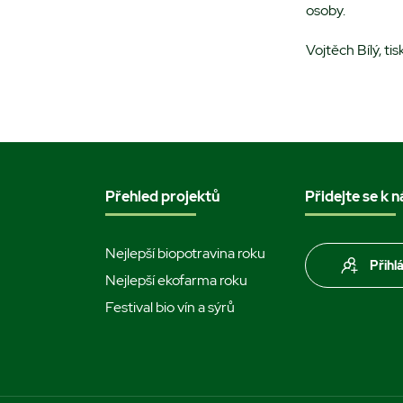
osoby.
Vojtěch Bílý, t
Přehled projektů
Přidejte se k 
Nejlepší biopotravina roku
Přihl
Nejlepší ekofarma roku
Festival bio vín a sýrů