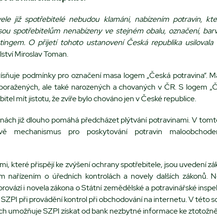
ele již spotřebitelé nebudou klamáni, nabízením potravin, kte
 jsou spotřebitelům nenabízeny ve stejném obalu, označení, barv
ingem. O přijetí tohoto ustanovení Česká republika usilovala n
ství Miroslav Toman.
řísňuje podmínky pro označení masa logem „Česká potravina“. M
en poražených, ale také narozených a chovaných v ČR. S logem „Č
itel mít jistotu, že zvíře bylo chováno jen v České republice.
inách již dlouho pomáhá předcházet plýtvání potravinami. V tomt
ávě mechanismus pro poskytování potravin maloobchod
mi, které přispějí ke zvýšení ochrany spotřebitele, jsou uvedení z
m nařízením o úředních kontrolách a novely dalších zákonů. 
rovází i novela zákona o Státní zemědělské a potravinářské inspekc
SZPI při provádění kontrol při obchodování na internetu. V této so
ch umožňuje SZPI získat od bank nezbytné informace ke ztotožně