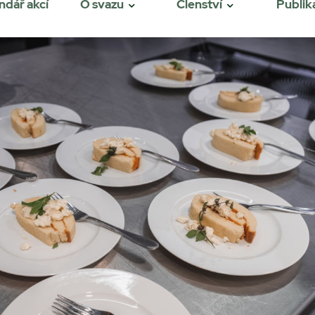
ndář akcí
O svazu
Členství
Publik