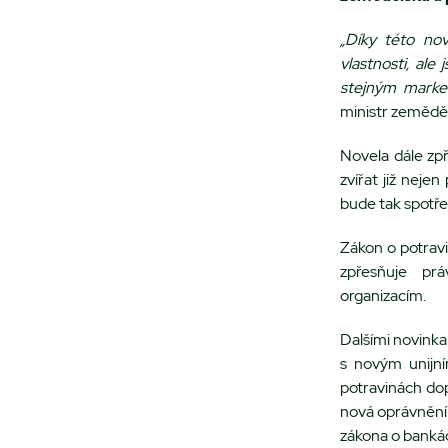
„Díky této nov
vlastnosti, ale
stejným market
ministr zeměděl
Novela dále zp
zvířat již nej
bude tak spotřeb
Zákon o potrav
zpřesňuje pr
organizacím.
Dalšími novinka
s novým unijní
potravinách dop
nová oprávnění 
zákona o banká