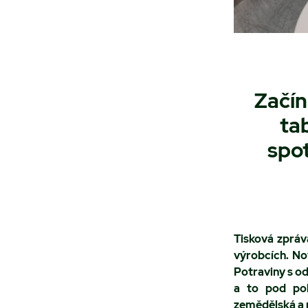
Začín
ta
spot
Tisková zpráv
výrobcích. Nov
Potraviny s od
a to pod pok
zemědělská a 