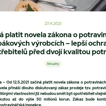
27.4.2021
á platit novela zákona o potravi
bákových výrobcích – lepší ochr
řebitelů před dvojí kvalitou pot
Aktuality
a – Od 12.5.2021 začíná platit novela zákona o potravinác
ela přináší dlouho diskutovaný zákaz prodeje tzv. potravin
lišnými vlastnostmi již nebudou smět být spotřebiteli stej
utou až do výše 50 milionů korun. Zákaz bude kontr
potravinářská inspekce.