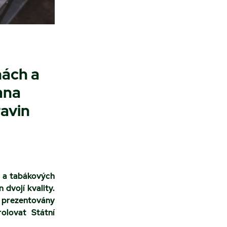
nách a
ana
ravin
h a tabákových
 dvojí kvality.
ně prezentovány
olovat Státní