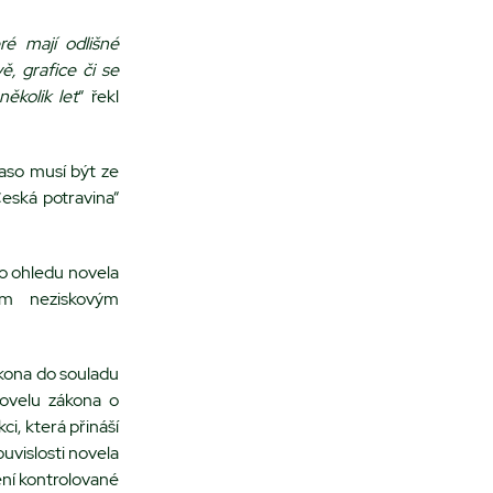
ré mají odlišné
ě, grafice či se
ěkolik let
“ řekl
aso musí být ze
eská potravina“
o ohledu novela
em neziskovým
ákona do souladu
Novelu zákona o
i, která přináší
uvislosti novela
ní kontrolované