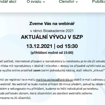
ndář akcí
O svazu
Členství
Publik