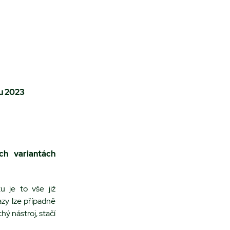
ku 2023
ch variantách
u je to vše již
azy lze případně
ý nástroj, stačí