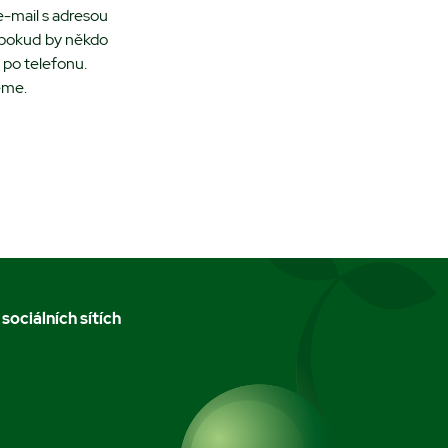
e-mail s adresou
, pokud by někdo
 po telefonu.
eme.
 sociálních sítích
m