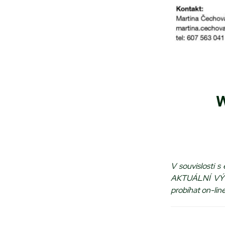
W
V souvislosti s
AKTUÁLNÍ VÝV
probíhat on-lin