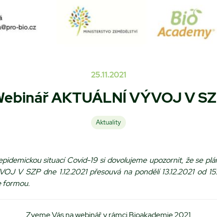
25.11.2021
ebinář AKTUÁLNÍ VÝVOJ V S
Aktuality
 epidemickou situací Covid-19 si dovolujeme upozornit, že se p
OJ V SZP dne 1.12.2021
přesouvá na pondělí 13.12.2021 od 1
e formou.
Zveme Vás na webinář v rámci Bioakademie 2021