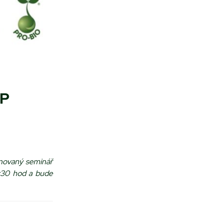
ZP
lánovaný seminář
5:30 hod a bude