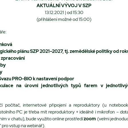
AKTUÁLNÍ VÝVOJ V SZP
13.12.2021 | od 15:30
(přihlášení možné od 15:00)
ře:
ánková
gického plánu SZP 2021–2027, tj. zemědělské politiky od ro
v zpracování
zby
y
Svazu PRO-BIO k nastavení podpor
kulace na úrovni jednotlivých typů farem v jednotlivý
čí počítač, internetové připojení a reproduktory (u notebook
tolního PC je třeba mít reproduktory + ideálně i mikrofon – dot
aním v chatu), bude využito online prostředí
zoom
(velmi jednoduch
í“ pro vstup na webinář).