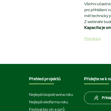
Všichni účastníc
pro přihlášení 
měl technický p
Z webináře bud
Kapacita je o
Pozvánka
Přehled projektů
Přidejte se k 
Nejlepší biopotravina roku
Přihl
Nejlepší ekofarma roku
Festival bio vín a sýrů