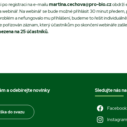
i po registraci na e-mailu
martina.cechova@pro-bio.cz
obdrží 
na webinář. Na webinář se bude možné přihlásit 30 minut předem
roblém a nefungovalo mu přihlášení, budeme to řešit individuálně
e pořizován záznam, který účastníkům po skončení webináře zašl
mezena na 25 účastníků.
nám a odebírejte novinky
Sledujte nás na
Facebook
áška do svazu
Instagra