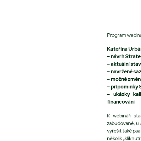
Program webiná
Kateřina Urb
– návrh Strate
– aktuální sta
– navržené sa
– možné změn
– připomínky 
– ukázky kal
financování
K webináři sta
zabudované, u s
vyřešit také ps
několik „kliknut