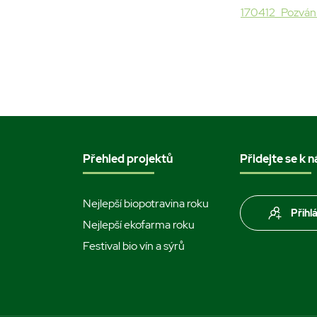
170412_Pozván
Přehled projektů
Přidejte se k 
Nejlepší biopotravina roku
Přihl
Nejlepší ekofarma roku
Festival bio vín a sýrů