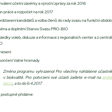
hválení účetní závěrky a výroční zprávy za rok 2016
án práce a rozpočet na rok 2017
edstavení kandidátů a volba členů do rady svazu na funkční obdo
ěna a doplnění Stanov Svazu PRO-BIO
sledky voleb, diskuze a informace z regionálních center a z centr
IO
nesení
končení Valné hromady
Změna programu vyhrazena!
Pro všechny nahlášené účastník
v biokvalitě. Pro potvrzení své účasti zašlete e-mail na
andre
bio.cz
, a to do 6.4.2017.
e postupně přidáme.