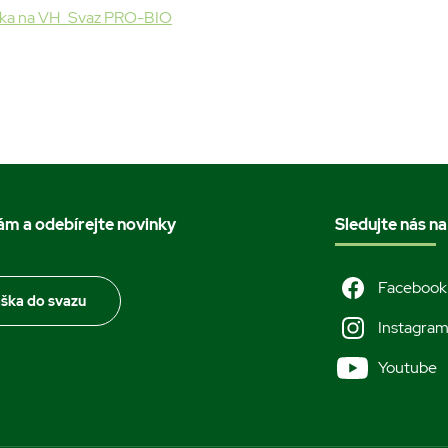
ka na VH_Svaz PRO-BIO
nám a odebírejte novinky
Sledujte nás na
Facebook
áška do svazu
Instagra
Youtube