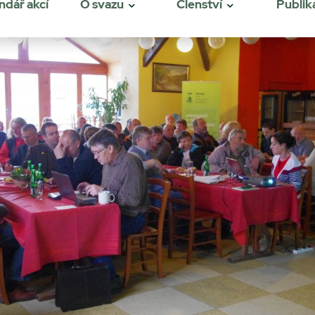
ndář akcí
O svazu
Členství
Publik