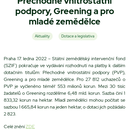
Přechodné vnitrostátní
podpory, Greening a pro
mladé zemědělce
Aktuality
Dotace a legislativa
Praha 17. ledna 2022 – Státní zemědělský intervenční fond
(SZIF) pokračuje ve vydávání rozhodnutí na platby k dalším
dotačním titulům: Přechodné vnitrostátní podpory (PVP),
Greening a pro mladé zemědělce. Pro 27 812 uchazečů o
PVP je vyčleněno téměř 553 milionů korun. Mezi 30 tisíc
žadatelů o Greening rozdělíme 6,48 mld. korun. Sazba činí 1
833,32 korun na hektar. Mladí zemědělci mohou počítat se
sazbou 1 665,84 korun na jeden hektar, o dotaci jich požádalo
2 823.
Celé znění
ZDE