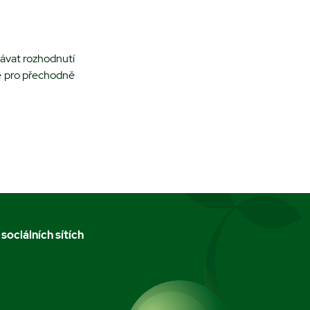
dávat rozhodnutí
ě pro přechodně
 sociálních sítích
m