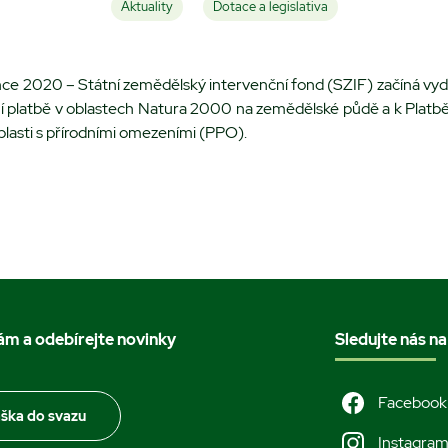
Aktuality
Dotace a legislativa
ince 2020 – Státní zemědělský intervenční fond (SZIF) začíná vy
 platbě v oblastech Natura 2000 na zemědělské půdě a k Platb
lasti s přírodními omezeními (PPO).
nám a odebírejte novinky
Sledujte nás na
Facebook
áška do svazu
Instagra