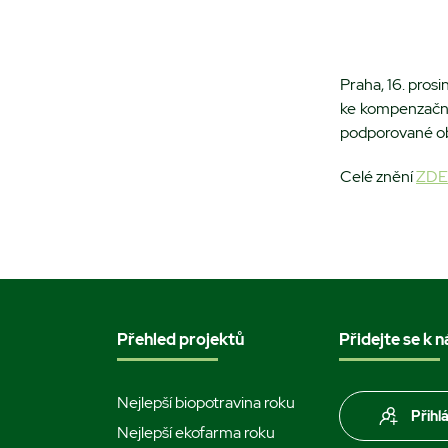
Praha, 16. pros
ke kompenzační
podporované ob
Celé znění
ZDE
Přehled projektů
Přidejte se k 
Nejlepší biopotravina roku
Přihl
Nejlepší ekofarma roku