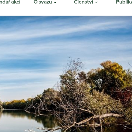
ndář akcí
O svazu
Členství
Publik