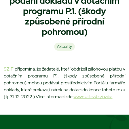
podání dokladů v dotačním
programu P.1. (škody
způsobené přírodní
pohromou)
Aktuality
SZIF
připomíná, že žadatelé, kteří obdrželi zálohovou platbu v
dotačním programu P.1. (škody způsobené přírodní
pohromou) mohou podávat prostřednictvím Portálu farmáře
doklady, které prokazují nárok na dotaci do konce tohoto roku
(tj. 31. 12. 2022.) Více informací zde
www.szif.cz/cs/rizika