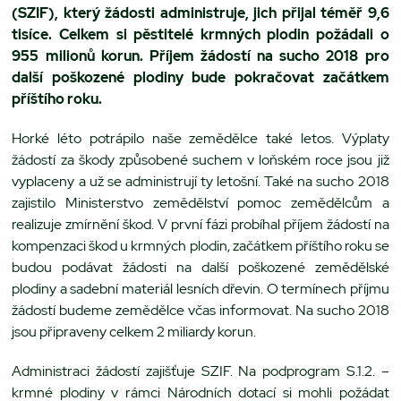
(SZIF), který žádosti administruje, jich přijal téměř 9,6
tisíce. Celkem si pěstitelé krmných plodin požádali o
955 milionů korun. Příjem žádostí na sucho 2018 pro
další poškozené plodiny bude pokračovat začátkem
příštího roku.
Horké léto potrápilo naše zemědělce také letos. Výplaty
žádostí za škody způsobené suchem v loňském roce jsou již
vyplaceny a už se administrují ty letošní. Také na sucho 2018
zajistilo Ministerstvo zemědělství pomoc zemědělcům a
realizuje zmírnění škod. V první fázi probíhal příjem žádostí na
kompenzaci škod u krmných plodin, začátkem příštího roku se
budou podávat žádosti na další poškozené zemědělské
plodiny a sadební materiál lesních dřevin. O termínech příjmu
žádostí budeme zemědělce včas informovat. Na sucho 2018
jsou připraveny celkem 2 miliardy korun.
Administraci žádostí zajišťuje SZIF. Na podprogram S.1.2. –
krmné plodiny v rámci Národních dotací si mohli požádat