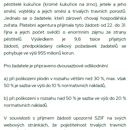
pěstitelé kukuřice (kromě kukuřice na zrno), jetele a jeho
směsí, vojtěšky a jejich směsí a trvalých travních porostů.
Jednalo se o žadatele, kteří zároveň chovají hospodářská
zvířata. Platební agentura přijímala tyto žádosti od 22. do 31.
října a jejich počet svědčí o enormním zájmu ze strany
pěstitelů. Výsledkem je 9,6 tisíce přijatých
žádostí, předpokládaný celkový požadavek žadatelů se
pohybuje ve výši 955 milionů korun.
Pro žadatele je připraveno dvousazbové odškodnění:
a) při poškození plodin v rozsahu větším než 30 %, max. však
50 % je sazba ve výši do 10 % normativních nákladů,
b) při poškození v rozsahu nad 50 % je sazba ve výši do 20 %
normativních nákladů.
V souvislosti s příjmem žádostí upozornil SZIF na svých
webových stránkách, že pojistitelnost trvalých travních