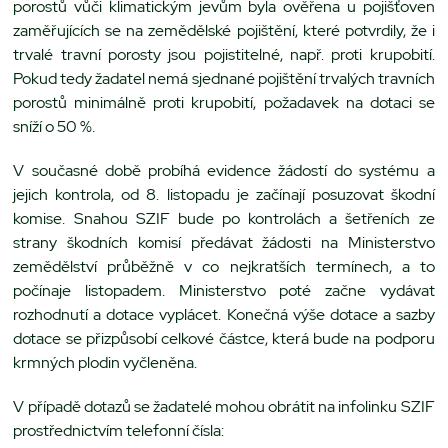
porostů vůči klimatickým jevům byla ověřena u pojišťoven
zaměřujících se na zemědělské pojištění, které potvrdily, že i
trvalé travní porosty jsou pojistitelné, např. proti krupobití.
Pokud tedy žadatel nemá sjednané pojištění trvalých travních
porostů minimálně proti krupobití, požadavek na dotaci se
sníží o 50 %.
V současné době probíhá evidence žádostí do systému a
jejich kontrola, od 8. listopadu je začínají posuzovat škodní
komise. Snahou SZIF bude po kontrolách a šetřeních ze
strany škodních komisí předávat žádosti na Ministerstvo
zemědělství průběžně v co nejkratších termínech, a to
počínaje listopadem. Ministerstvo poté začne vydávat
rozhodnutí a dotace vyplácet. Konečná výše dotace a sazby
dotace se přizpůsobí celkové částce, která bude na podporu
krmných plodin vyčleněna.
V případě dotazů se žadatelé mohou obrátit na infolinku SZIF
prostřednictvím telefonní čísla: