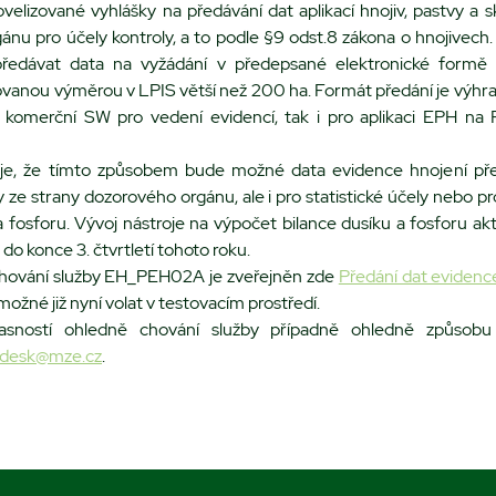
lizované vyhlášky na předávání dat aplikací hnojiv, pastvy a sk
ánu pro účely kontroly, a to podle §9 odst.8 zákona o hnojivech
předávat data na vyžádání v předepsané elektronické formě 
dovanou výměrou v LPIS větší než 200 ha. Formát předání je výhr
ící komerční SW pro vedení evidencí, tak i pro aplikaci EPH na 
je, že tímto způsobem bude možné data evidence hnojení pře
 ze strany dozorového orgánu, ale i pro statistické účely nebo p
a fosforu. Vývoj nástroje na výpočet bilance dusíku a fosforu ak
 do konce 3. čtvrtletí tohoto roku.
 chování služby EH_PEH02A je zveřejněn zde
Předání dat evidence 
 možné již nyní volat v testovacím prostředí.
asností ohledně chování služby případně ohledně způsobu
pdesk@mze.cz
.