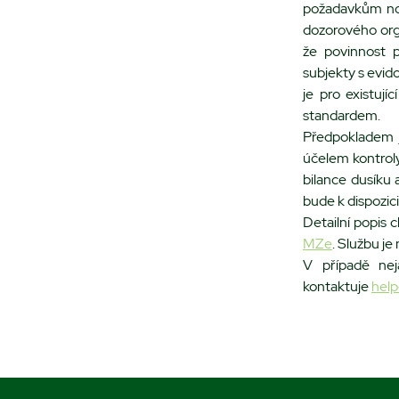
požadavkům nove
dozorového org
že povinnost 
subjekty s evi
je pro existuj
standardem.
Předpokladem 
účelem kontroly
bilance dusíku 
bude k dispozici
Detailní popis
MZe
. Službu je
V případě nej
kontaktuje
hel