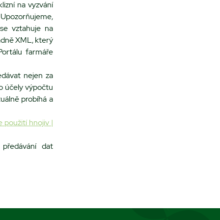
lizní na vyzvání
. Upozorňujeme,
se vztahuje na
adně XML, který
Portálu farmáře
dávat nejen za
ro účely výpočtu
tuálně probíhá a
použití hnojiv |
 předávání dat