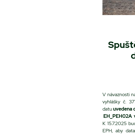
Spušt
d
V návaznosti n
vyhlášky č. 3
datu
uvedena d
EH_PEH02A vč
K 15.7.2025 bu
EPH, aby data