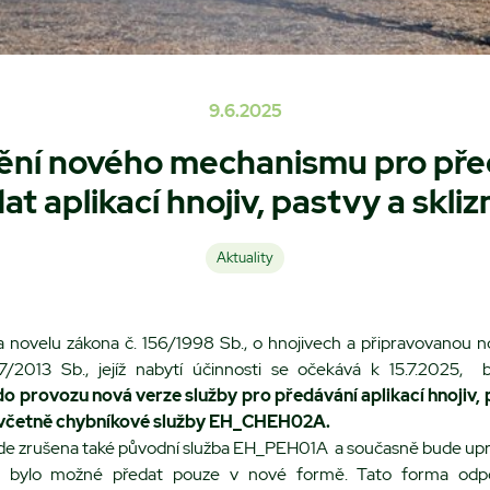
9.6.2025
ění nového mechanismu pro pře
at aplikací hnojiv, pastvy a skliz
Aktuality
a novelu zákona č. 156/1998 Sb., o hnojivech a připravovanou n
77/2013 Sb., jejíž nabytí účinnosti se očekává k 15.7.2025,
o provozu nová verze služby pro předávání aplikací hnojiv, p
etně chybníkové služby EH_CHEH02A.
de zrušena také původní služba EH_PEH01A a současně bude upra
 bylo možné předat pouze v nové formě. Tato forma odp