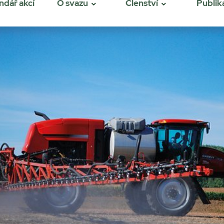
ndář akcí
O svazu
Členství
Publik