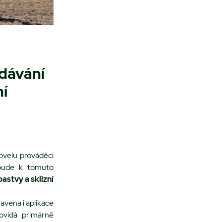
dávání
ní
ovelu prováděcí
 bude k tomuto
astvy a sklizní
vena i aplikace
ovídá primárně