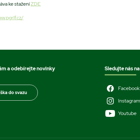
ráva ke stažení
ZDE
ww.pgrlf.cz/
nám a odebírejte novinky
Sledujte nás na
Facebook
áška do svazu
Instagra
Youtube