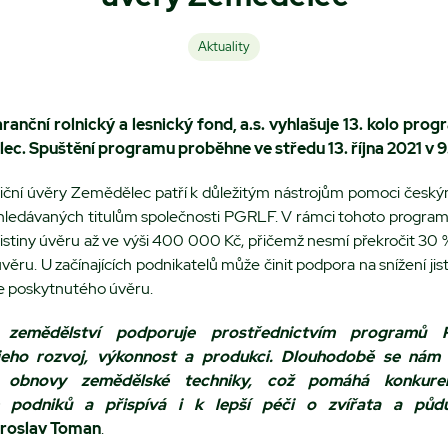
Aktuality
anční rolnický a lesnický fond, a.s. vyhlašuje 13. kolo prog
lec. Spuštění programu proběhne
ve středu 13. října 2021 v 
iční úvěry Zemědělec patří k důležitým nástrojům pomoci čes
vyhledávaných titulům společnosti PGRLF. V rámci tohoto program
 jistiny úvěru až ve výši 400 000 Kč, přičemž nesmí překročit 30 
ěru. U začínajících podnikatelů může činit podpora na snížení jis
še poskytnutého úvěru.
o zemědělství podporuje
prostřednictvím programů
 jeho rozvoj, výkonnost a produkci. Dlouhodobě se nám 
o obnovy zemědělské techniky, což pomáhá konkuren
 podniků a přispívá i k lepší péči o zvířata a půd
roslav Toman
.