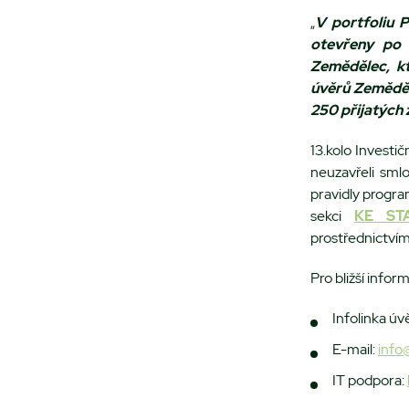
„
V portfoliu 
otevřeny po 
Zemědělec, kt
úvěrů Zeměděle
250 přijatých 
13.kolo Investi
neuzavřeli sm
pravidly progr
sekci
KE ST
prostřednictví
Pro bližší info
Infolinka ú
E-mail:
info@
IT podpora: