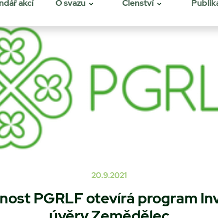
ndář akcí
O svazu
Členství
Publik
20.9.2021
nost PGRLF otevírá program Inv
úvěry Zemědělec