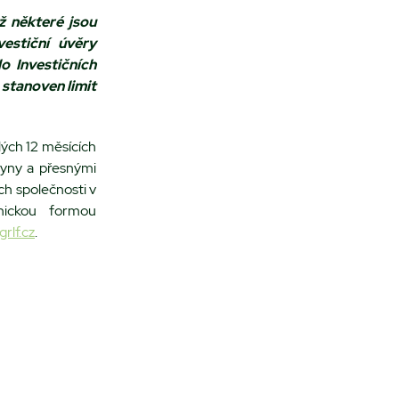
ž některé jsou
estiční úvěry
o Investičních
 stanoven limit
lých 12 měsících
yny a přesnými
h společnosti v
nickou formou
rlf.cz
.