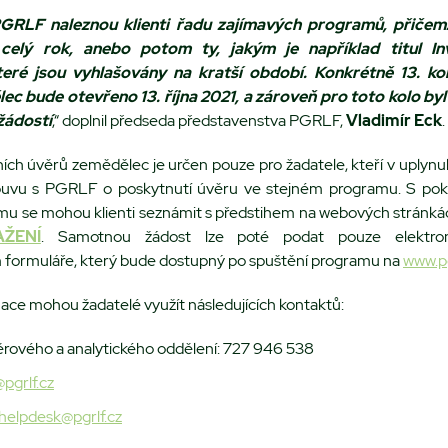
PGRLF naleznou klienti řadu zajímavých programů, přičem
celý rok, anebo potom ty, jakým je například titul Inv
eré jsou vyhlašovány na kratší období. Konkrétně 13. kol
c bude otevřeno 13. října 2021, a zároveň pro toto kolo byl
žádostí
,“ doplnil předseda představenstva PGRLF,
Vladimír Eck
.
čních úvěrů zemědělec je určen pouze pro žadatele, kteří v uplynu
louvu s PGRLF o poskytnutí úvěru ve stejném programu. S pok
amu se mohou klienti seznámit s předstihem na webových stránkác
AŽENÍ
. Samotnou žádost lze poté podat pouze elektro
m formuláře, který bude dostupný po spuštění programu na
www.pg
rmace mohou žadatelé využít následujících kontaktů:
věrového a analytického oddělení: 727 946 538
pgrlf.cz
helpdesk@pgrlf.cz