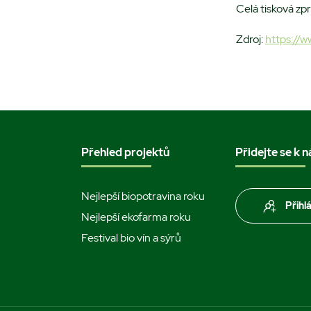
Celá tisková zp
Zdroj:
https://w
Přehled projektů
Přidejte se k 
Nejlepší biopotravina roku
Přihl
Nejlepší ekofarma roku
Festival bio vín a sýrů