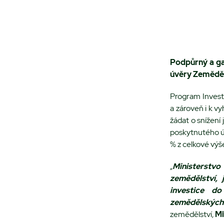
Podpůrný a gar
úvěry Zemědě
Program Invest
a zároveň i k 
žádat o snížení
poskytnutého úv
% z celkové vý
„
Ministerstv
zemědělství,
investice d
zemědělských
zemědělství,
Mi