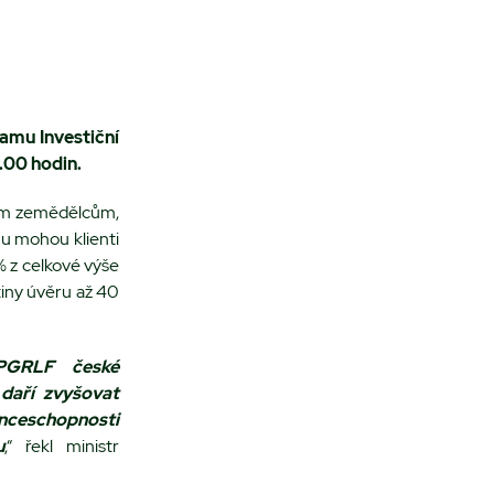
ramu Investiční
9.00 hodin
.
kým zemědělcům,
u mohou klienti
% z celkové výše
tiny úvěru až 40
 PGRLF české
daří zvyšovat
ceschopnosti
u
,“ řekl ministr