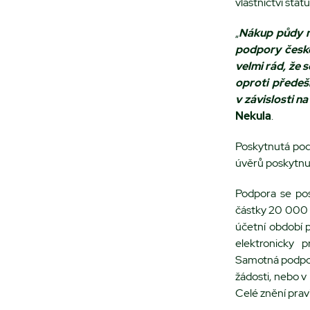
vlastnictví stá
„
Nákup půdy m
podpory české
velmi rád, že 
oproti předeš
v závislosti n
Nekula
.
Poskytnutá pod
úvěrů poskytnut
Podpora se pos
částky 20 000 E
účetní období 
elektronicky 
Samotná podpor
žádosti, nebo v
Celé znění prav