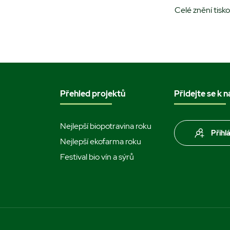
Celé znění tisk
Přehled projektů
Přidejte se k 
Nejlepší biopotravina roku
Přihl
Nejlepší ekofarma roku
Festival bio vín a sýrů