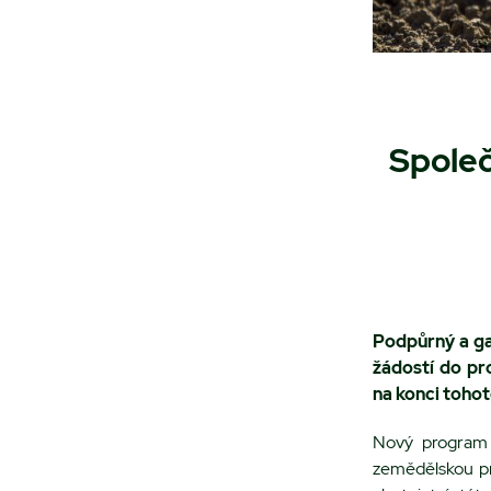
Společ
Podpůrný a gar
žádostí do p
na konci tohoto
Nový program 
zemědělskou pr