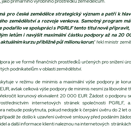
tu, jako primárního výrobního prostředku zemědělcům.
á pro české zemědělce strategický význam a patří k hla
ho zemědělství a rozvoje venkova. Samotný program má 
se podařilo ve spolupráci s PGRLF tento titul nově připravit, 
lým letům i navýšit maximální částku podpory až na 20 0
a aktuálním kurzu přibližně půl milionu korun
,“ řekl ministr zem
pora je ve formě finančních prostředků určených pro snížení úro
ých podnikatelům v oblasti zemědělství.
kytuje v režimu de minimis a maximální výše podpory je koru
UR, avšak celková výše podpory de minimis nesmí za libovolné tř
překročit korunový ekvivalent 20 000 EUR. Žádost o podporu 
prostřednictvím internetových stránek společnosti PGRLF, a
a nebude poskytnuta, pokud nedojde k čerpání úvěru do 2 let od
 případě že došlo k uzavření úvěrové smlouvy před podáním žádo
idel a další informace klienti naleznou na internetových stránkách