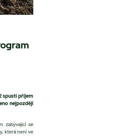
program
2
spustí příjem
no nejpozději
 zabývající se
, která není ve