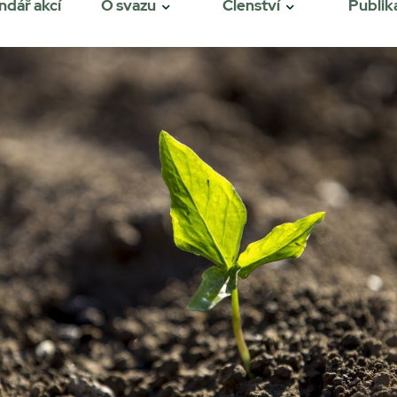
ndář akcí
O svazu
Členství
Publik