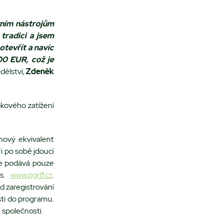
vním nástrojům
tradici a jsem
otevřít a navíc
00 EUR, což je
ědělství,
Zdeněk
kového zatížení
nový ekvivalent
i po sobě jdoucí
se podává pouze
.s.
www.pgrlf.cz
.
 zaregistrování
sti do programu.
 společnosti.