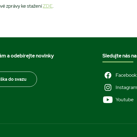
ové zprávy ke stažení
ZDE
.
nám a odebírejte novinky
Sledujte nás na
Facebook
áška do svazu
Instagra
Youtube