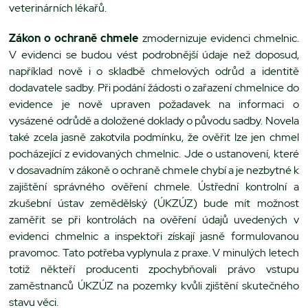
veterinárních lékařů.
Zákon o ochraně chmele
zmodernizuje evidenci chmelnic.
V evidenci se budou vést podrobnější údaje než doposud,
například nově i o skladbě chmelových odrůd a identitě
dodavatele sadby. Při podání žádosti o zařazení chmelnice do
evidence je nově upraven požadavek na informaci o
vysázené odrůdě a doložené doklady o původu sadby. Novela
také zcela jasně zakotvila podmínku, že ověřit lze jen chmel
pocházející z evidovaných chmelnic. Jde o ustanovení, které
v dosavadním zákoně o ochraně chmele chybí a je nezbytné k
zajištění správného ověření chmele. Ústřední kontrolní a
zkušební ústav zemědělský (ÚKZÚZ) bude mít možnost
zaměřit se při kontrolách na ověření údajů uvedených v
evidenci chmelnic a inspektoři získají jasně formulovanou
pravomoc. Tato potřeba vyplynula z praxe. V minulých letech
totiž někteří producenti zpochybňovali právo vstupu
zaměstnanců ÚKZÚZ na pozemky kvůli zjištění skutečného
stavu věci.