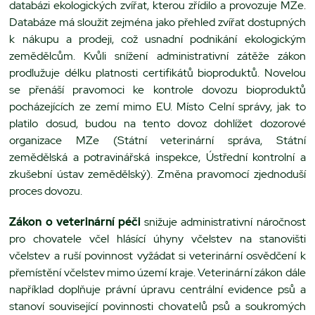
databázi ekologických zvířat, kterou zřídilo a provozuje MZe.
Databáze má sloužit zejména jako přehled zvířat dostupných
k nákupu a prodeji, což usnadní podnikání ekologickým
zemědělcům. Kvůli snížení administrativní zátěže zákon
prodlužuje délku platnosti certifikátů bioproduktů. Novelou
se přenáší pravomoci ke kontrole dovozu bioproduktů
pocházejících ze zemí mimo EU. Místo Celní správy, jak to
platilo dosud, budou na tento dovoz dohlížet dozorové
organizace MZe (Státní veterinární správa, Státní
zemědělská a potravinářská inspekce, Ústřední kontrolní a
zkušební ústav zemědělský). Změna pravomocí zjednoduší
proces dovozu.
Zákon o veterinární péči
snižuje administrativní náročnost
pro chovatele včel hlásící úhyny včelstev na stanovišti
včelstev a ruší povinnost vyžádat si veterinární osvědčení k
přemístění včelstev mimo území kraje. Veterinární zákon dále
například doplňuje právní úpravu centrální evidence psů a
stanoví související povinnosti chovatelů psů a soukromých