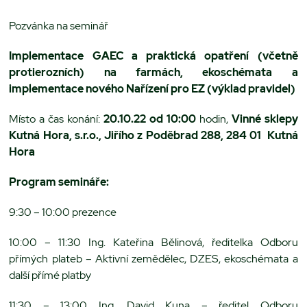
Pozvánka na seminář
Implementace GAEC a praktická opatření (včetně
protierozních) na farmách, ekoschémata a
implementace nového Nařízení pro EZ (výklad pravidel)
Místo a čas konání:
20.10.22 od 10:00
hodin,
Vinné sklepy
Kutná Hora, s.r.o.,
Jiřího z Poděbrad 288, 284 01 Kutná
Hora
Program semináře:
9:30 – 10:00 prezence
10:00 – 11:30 Ing. Kateřina Bělinová, ředitelka Odboru
přímých plateb – Aktivní zemědělec, DZES, ekoschémata a
další přímé platby
11:30 – 13:00 Ing. David Kuna – ředitel Odboru