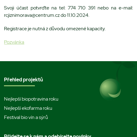
Svoji účast potvrďte na tel: 774 710 391 nebo na e-mail:
rcjiznimorava@centrum.cz do 11.10.2024.
Registrace je nutná z důvodu omezené kapacity.
Pozvánka
Přehled projektů
Nejlepší biopotravina roku
Nejlepší ekofarma roku
Festival bio vín a sýrů
Přidejte se k nám a odebírejte novinky