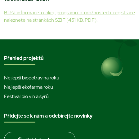
Bližší informace o akci, programu a možnostech registrace
naleznete na stránkách SZIF (451 KB, PDF).
Přehled projektů
Nejlepší biopotravina roku
Nejlepší ekofarma roku
Festival bio vín a sýrů
Přidejte se k nám a odebírejte novinky