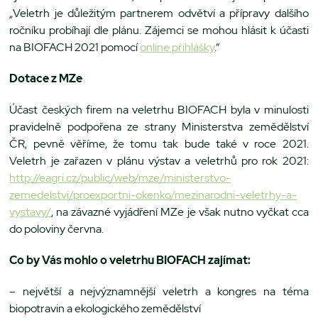
„Veletrh je důležitým partnerem odvětví a přípravy dalšího
ročníku probíhají dle plánu. Zájemci se mohou hlásit k účasti
na BIOFACH 2021 pomocí
online přihlášky
.“
Dotace z MZe
Účast českých firem na veletrhu BIOFACH byla v minulosti
pravidelně podpořena ze strany Ministerstva zemědělství
ČR, pevně věříme, že tomu tak bude také v roce 2021.
Veletrh je zařazen v plánu výstav a veletrhů pro rok 2021:
http://eagri.cz/public/web/mze/ministerstvo-
zemedelstvi/proexportni-okenko/mezinarodni-veletrhy-a-
vystavy/
, na závazné vyjádření MZe je však nutno vyčkat cca
do poloviny června.
Co by Vás mohlo o veletrhu BIOFACH zajímat:
– největší a nejvýznamnější veletrh a kongres na téma
biopotravin a ekologického zemědělství