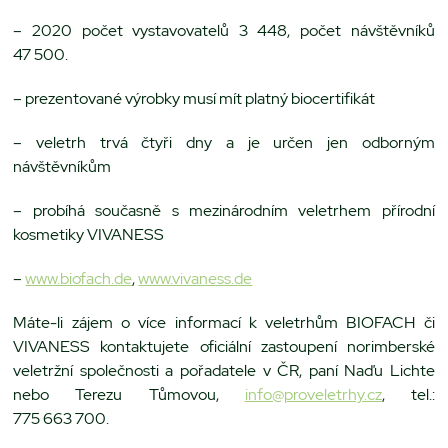
– 2020 počet vystavovatelů 3 448, počet návštěvníků
47 500.
– prezentované výrobky musí mít platný biocertifikát
– veletrh trvá čtyři dny a je určen jen odborným
návštěvníkům
– probíhá současně s mezinárodním veletrhem přírodní
kosmetiky VIVANESS
–
www.biofach.de
,
www.vivaness.de
Máte-li zájem o více informací k veletrhům BIOFACH či
VIVANESS kontaktujete oficiální zastoupení norimberské
veletržní společnosti a pořadatele v ČR, paní Naďu Lichte
nebo Terezu Tůmovou,
info@proveletrhy.cz
, tel.:
775 663 700.